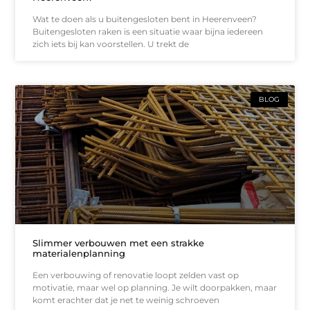
Wat te doen als u buitengesloten bent in Heerenveen?
Buitengesloten raken is een situatie waar bijna iedereen
zich iets bij kan voorstellen. U trekt de
BLOG
Slimmer verbouwen met een strakke
materialenplanning
Een verbouwing of renovatie loopt zelden vast op
motivatie, maar wel op planning. Je wilt doorpakken, maar
komt erachter dat je net te weinig schroeven