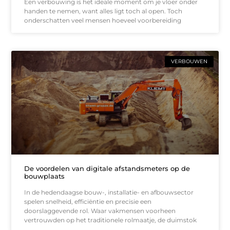
Een verbouwing is het ideale moment om je vloer onder
handen te nemen, want alles ligt toch al open. Toch
onderschatten veel mensen hoeveel voorbereiding
VERBOUWEN
De voordelen van digitale afstandsmeters op de
bouwplaats
In de hedendaagse bouw-, installatie- en afbouwsector
spelen snelheid, efficiëntie en precisie een
doorslaggevende rol. Waar vakmensen voorheen
vertrouwden op het traditionele rolmaatje, de duimstok