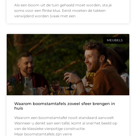
Als een boom uit de tuin gehaald moet worden, sta je
soms voor een flinke klus. Eerst moeten de takken
verwijderd worden (vaak met een
MEUBELS
Waarom boomstamtafels zoveel sfeer brengen in
huis
Waarom een boomstamtafel nooit standaard aanvoelt
Wanneer u denkt aan een tafel, komt al snel het beeld op
van de klassieke vierpotige constructie.
Maar boomstamtafels zijn verre