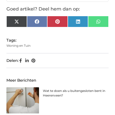
Goed artikel? Deel hem dan op:
X
Facebook
Pinterest
LinkedIn
Whats
(Twitter)
Tags:
Woning en Tuin
Delen:
Meer Berichten
Wat te doen als u buitengesloten bent in
Heerenveen?