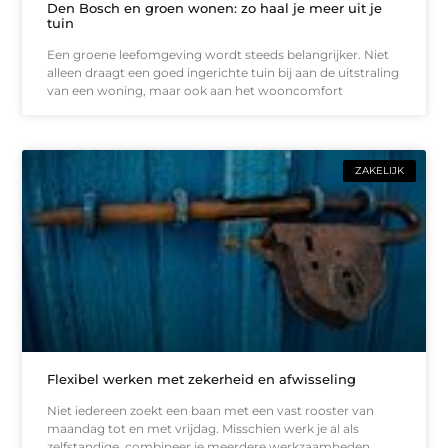
Den Bosch en groen wonen: zo haal je meer uit je
tuin
Een groene leefomgeving wordt steeds belangrijker. Niet
alleen draagt een goed ingerichte tuin bij aan de uitstraling
van een woning, maar ook aan het wooncomfort
ZAKELIJK
Flexibel werken met zekerheid en afwisseling
Niet iedereen zoekt een baan met een vast rooster van
maandag tot en met vrijdag. Misschien werk je al als
zelfstandige, combineer je meerdere werkzaamheden