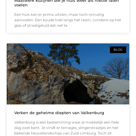
Maatwerk kozijnen die je huis weer als nieuw laten
voelen
Een huis kan er prima uitzien, maar toch onrustig
aanvoelen. Een koude trek langs het raam, condens op het
glas of straatgeluid dat net te
BLOG
Verken de geheime diepten van Valkenburg
Valkenburg is een bestemming waar je makkelijk een hele
dag zoet bent. Je vindt er terrasjes, slingerstraatjes en het
bekende heuvellandschap van Zuid-Limburg. Toch zit