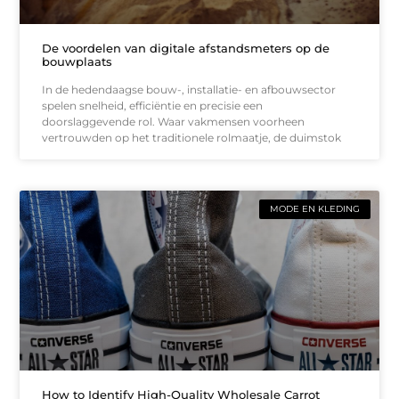
De voordelen van digitale afstandsmeters op de
bouwplaats
In de hedendaagse bouw-, installatie- en afbouwsector
spelen snelheid, efficiëntie en precisie een
doorslaggevende rol. Waar vakmensen voorheen
vertrouwden op het traditionele rolmaatje, de duimstok
MODE EN KLEDING
How to Identify High-Quality Wholesale Carrot