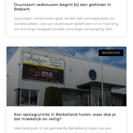
Duurzaam verbouwen begint bij een gietvloer in
Brabant
Duurzaam verbouwen gaat verder dan zonnepanelen en
isolatie alleen; ook uw vloerkeuze speelt een rol in hoe lang
uw woning meegaat zonder onnodige vervanging. Een
BEDRIJVEN
Een opslagruimte in Berkelland huren: waar doe je
dat makkelijk en veilig?
Veel bedrijven in de gemeente Berkelland lopen op een