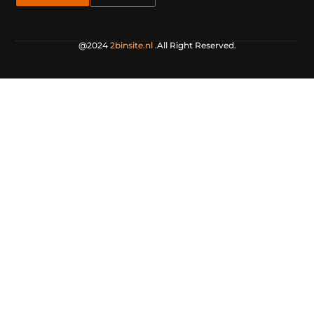
@2024
2binsite.nl
.All Right Reserved.