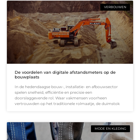
VERBOUWEN
De voordelen van digitale afstandsmeters op de
bouwplaats
In de hedendaagse bouw-, installatie- en afbouwsector
spelen snelheid, efficiëntie en precisie een
doorslaggevende rol. Waar vakmensen voorheen
vertrouwden op het traditionele rolmaatje, de duimstok
MODE EN KLEDING