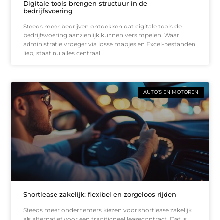
Digitale tools brengen structuur in de
bedrijfsvoering
Steeds meer bedrijven ontdekken dat digitale tools de
bedrijfsvoering aanzienlijk kunnen versimpelen. Waar
administratie vroeger via losse mapjes en Excel-bestanden
liep, staat nu alles centraal
AUTO’S EN MOTOREN
Shortlease zakelijk: flexibel en zorgeloos rijden
Steeds meer ondernemers kiezen voor shortlease zakelijk
als alternatief voor een traditioneel leasecontract. Dat is