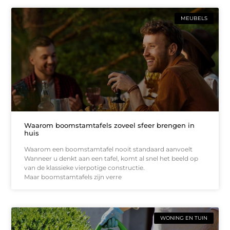
MEUBELS
Waarom boomstamtafels zoveel sfeer brengen in
huis
Waarom een boomstamtafel nooit standaard aanvoelt
Wanneer u denkt aan een tafel, komt al snel het beeld op
van de klassieke vierpotige constructie.
Maar boomstamtafels zijn verre
WONING EN TUIN