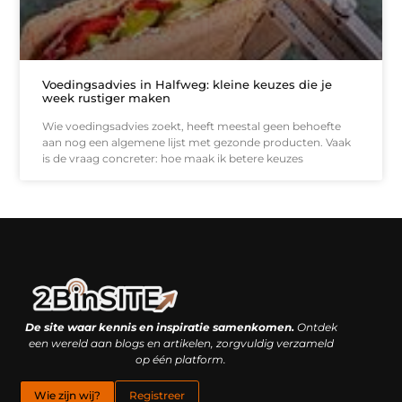
Voedingsadvies in Halfweg: kleine keuzes die je
week rustiger maken
Wie voedingsadvies zoekt, heeft meestal geen behoefte
aan nog een algemene lijst met gezonde producten. Vaak
is de vraag concreter: hoe maak ik betere keuzes
Linkbuilding platform: je geheime wapen of je grootste valkuil?
Geld verdienen met links: hoe een simpele klik inkomsten oplevert
De site waar kennis en inspiratie samenkomen.
Ontdek
een wereld aan blogs en artikelen, zorgvuldig verzameld
op één platform.
Wie zijn wij?
Registreer