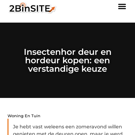
Insectenhor deur en
hordeur kopen: een
verstandige keuze
Woning En Tuin
Je hebt vast weleens een zomeravond willen
genieten met de deuren open, maar je werd