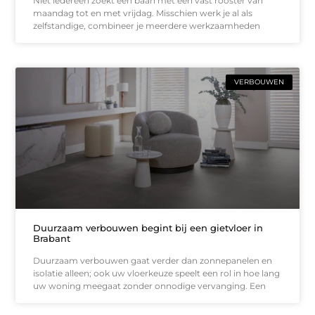
Niet iedereen zoekt een baan met een vast rooster van
maandag tot en met vrijdag. Misschien werk je al als
zelfstandige, combineer je meerdere werkzaamheden
VERBOUWEN
Duurzaam verbouwen begint bij een gietvloer in
Brabant
Duurzaam verbouwen gaat verder dan zonnepanelen en
isolatie alleen; ook uw vloerkeuze speelt een rol in hoe lang
uw woning meegaat zonder onnodige vervanging. Een