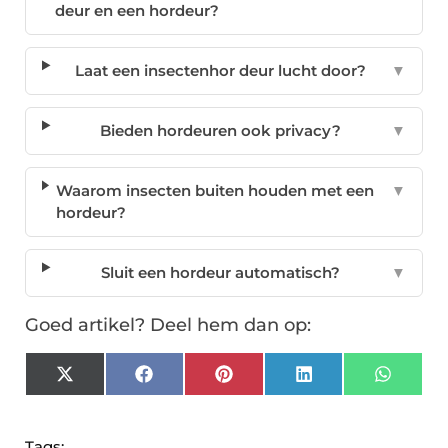
deur en een hordeur?
Laat een insectenhor deur lucht door?
▼
Bieden hordeuren ook privacy?
▼
Waarom insecten buiten houden met een
▼
hordeur?
Sluit een hordeur automatisch?
▼
Goed artikel? Deel hem dan op:
X
Facebook
Pinterest
LinkedIn
Whats
(Twitter)
Tags: