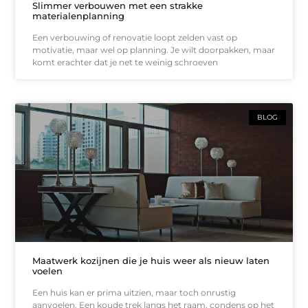
Slimmer verbouwen met een strakke
materialenplanning
Een verbouwing of renovatie loopt zelden vast op
motivatie, maar wel op planning. Je wilt doorpakken, maar
komt erachter dat je net te weinig schroeven
BLOG
Maatwerk kozijnen die je huis weer als nieuw laten
voelen
Een huis kan er prima uitzien, maar toch onrustig
aanvoelen. Een koude trek langs het raam, condens op het