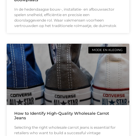
In de hedendaagse bouw-, installatie- en afbouwsector
spelen snelheid, efficiëntie en precisie een
doorslaggevende rol. Waar vakmensen voorheen
vertrouwden op het traditionele rolmaatje, de duimstok
MODE EN KLEDING
How to Identify High-Quality Wholesale Carrot
Jeans
Selecting the right wholesale carrot jeans is essential for
retailers who want to build a successful vintage