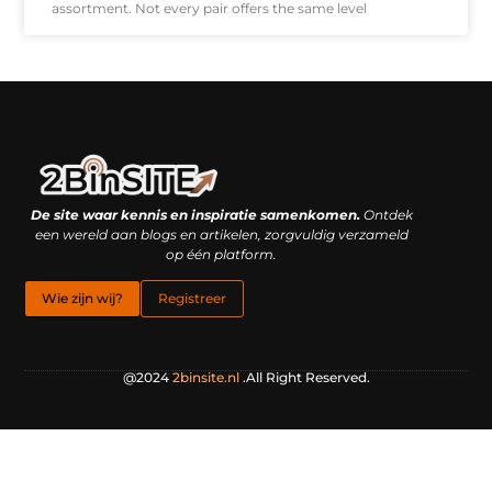
assortment. Not every pair offers the same level
Linkbuilding platform: je geheime wapen of je grootste valkuil?
Geld verdienen met links: hoe een simpele klik inkomsten oplevert
De site waar kennis en inspiratie samenkomen.
Ontdek
een wereld aan blogs en artikelen, zorgvuldig verzameld
op één platform.
Wie zijn wij?
Registreer
@2024
2binsite.nl
.All Right Reserved.