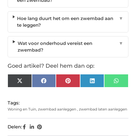
een zwembad?
Hoe lang duurt het om een zwembad aan
▼
te leggen?
Wat voor onderhoud vereist een
▼
zwembad?
Goed artikel? Deel hem dan op:
X
Facebook
Pinterest
LinkedIn
Whats
(Twitter)
Tags:
Woning en Tuin
,
zwembad aanleggen
,
zwembad laten aanleggen
Delen: