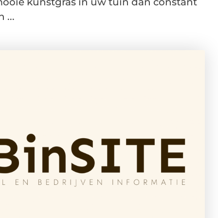
mooie kunstgras in uw tuin dan constant
...