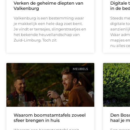
Verken de geheime diepten van
Digitale 
Valkenburg
in de bed
Valkenburg is een bestemming waar
Steeds me
je makkelijk een hele dag zoet bent.
digitale t
Je vindt er terrasjes, slingerstraatjes en
aanzienli
het bekende heuvellandschap van
Waar admin
Zuid-Limburg. Toch zit
mapjes en 
nu alles c
MEUBELS
Waarom boomstamtafels zoveel
Den Bosc
sfeer brengen in huis
haal je m