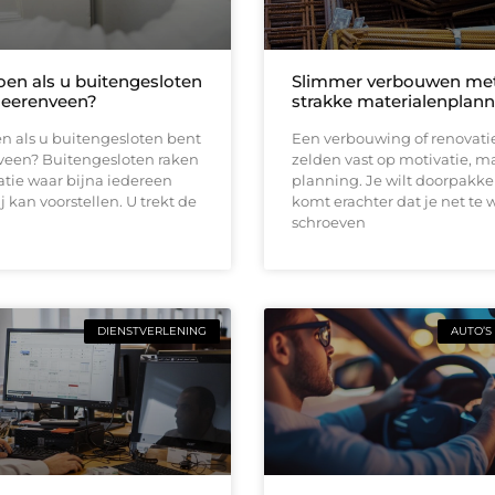
oen als u buitengesloten
Slimmer verbouwen me
Heerenveen?
strakke materialenplann
n als u buitengesloten bent
Een verbouwing of renovati
veen? Buitengesloten raken
zelden vast op motivatie, m
uatie waar bijna iedereen
planning. Je wilt doorpakk
ij kan voorstellen. U trekt de
komt erachter dat je net te 
schroeven
DIENSTVERLENING
AUTO’S