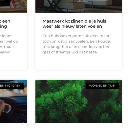
t een
Maatwerk kozijnen die je huis
ing
weer als nieuw laten voelen
e loopt
Een huis kan er prima uitzien, maar
aar wel op
toch onrustig aanvoelen. Een koude
en, maar
trek langs het raam, condens op het
weinig
glas of straatgeluid dat net te
 EN MOTOREN
WONING EN TUIN