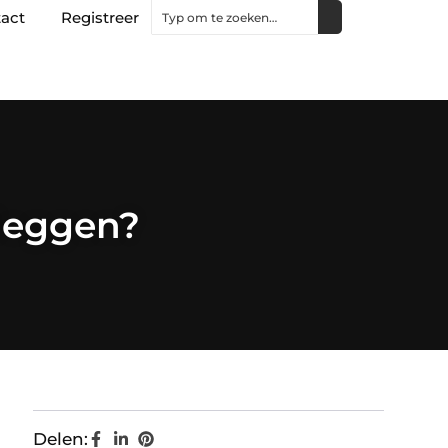
act
Registreer
leggen?
Delen: