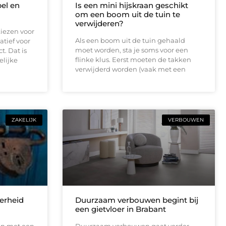
bel en
Is een mini hijskraan geschikt
om een boom uit de tuin te
verwijderen?
iezen voor
Als een boom uit de tuin gehaald
atief voor
moet worden, sta je soms voor een
t. Dat is
flinke klus. Eerst moeten de takken
elijke
verwijderd worden (vaak met een
.
ZAKELIJK
VERBOUWEN
erheid
Duurzaam verbouwen begint bij
een gietvloer in Brabant