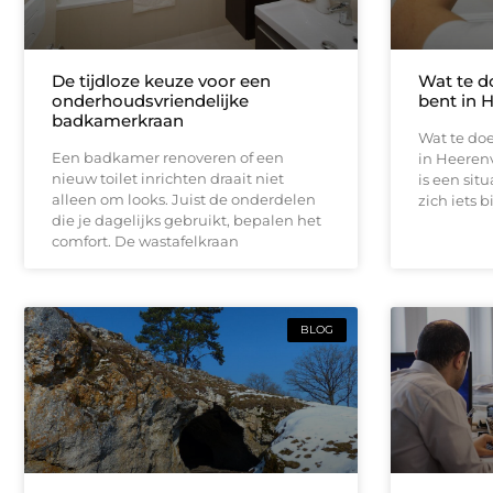
De tijdloze keuze voor een
Wat te d
onderhoudsvriendelijke
bent in 
badkamerkraan
Wat te doe
Een badkamer renoveren of een
in Heeren
nieuw toilet inrichten draait niet
is een sit
alleen om looks. Juist de onderdelen
zich iets b
die je dagelijks gebruikt, bepalen het
comfort. De wastafelkraan
BLOG