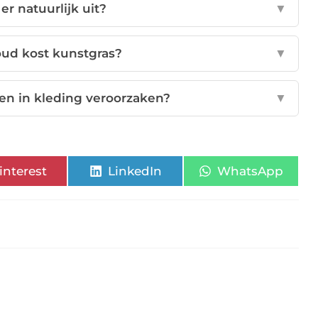
er natuurlijk uit?
▼
ud kost kunstgras?
▼
en in kleding veroorzaken?
▼
interest
LinkedIn
WhatsApp