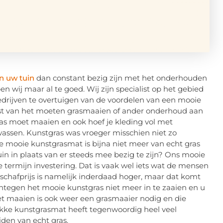
n uw tuin
dan constant bezig zijn met het onderhouden
n wij maar al te goed. Wij zijn specialist op het gebied
rijven te overtuigen van de voordelen van een mooie
st van het moeten grasmaaien of ander onderhoud aan
ras moet maaien en ook hoef je kleding vol met
wassen. Kunstgras was vroeger misschien niet zo
aie mooie kunstgrasmat is bijna niet meer van echt gras
in in plaats van er steeds mee bezig te zijn? Ons mooie
e termijn investering. Dat is vaak wel iets wat de mensen
schafprijs is namelijk inderdaad hoger, maar dat komt
ntegen het mooie kunstgras niet meer in te zaaien en u
et maaien is ook weer een grasmaaier nodig en die
akke kunstgrasmat heeft tegenwoordig heel veel
iden van echt gras.