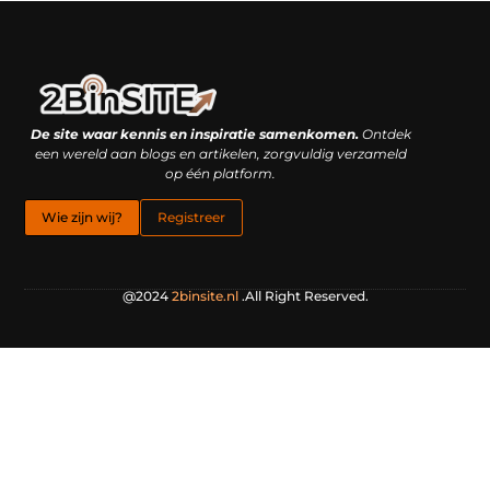
Linkbuilding platform: je geheime wapen of je grootste valkuil?
Geld verdienen met links: hoe een simpele klik inkomsten oplevert
De site waar kennis en inspiratie samenkomen.
Ontdek
een wereld aan blogs en artikelen, zorgvuldig verzameld
op één platform.
Wie zijn wij?
Registreer
@2024
2binsite.nl
.All Right Reserved.