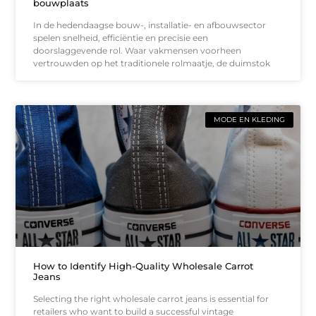
bouwplaats
In de hedendaagse bouw-, installatie- en afbouwsector
spelen snelheid, efficiëntie en precisie een
doorslaggevende rol. Waar vakmensen voorheen
vertrouwden op het traditionele rolmaatje, de duimstok
MODE EN KLEDING
How to Identify High-Quality Wholesale Carrot
Jeans
Selecting the right wholesale carrot jeans is essential for
retailers who want to build a successful vintage