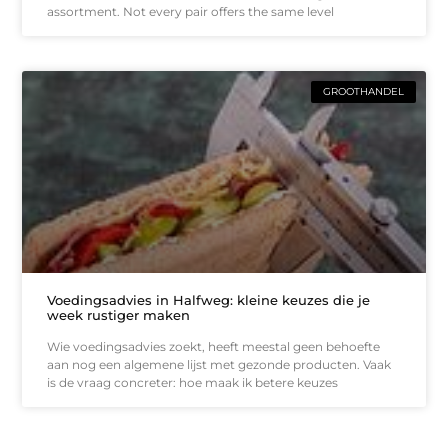
assortment. Not every pair offers the same level
GROOTHANDEL
Voedingsadvies in Halfweg: kleine keuzes die je
week rustiger maken
Wie voedingsadvies zoekt, heeft meestal geen behoefte
aan nog een algemene lijst met gezonde producten. Vaak
is de vraag concreter: hoe maak ik betere keuzes