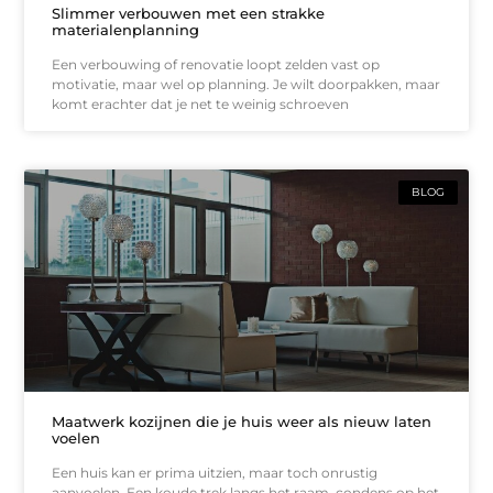
Slimmer verbouwen met een strakke
materialenplanning
Een verbouwing of renovatie loopt zelden vast op
motivatie, maar wel op planning. Je wilt doorpakken, maar
komt erachter dat je net te weinig schroeven
BLOG
Maatwerk kozijnen die je huis weer als nieuw laten
voelen
Een huis kan er prima uitzien, maar toch onrustig
aanvoelen. Een koude trek langs het raam, condens op het