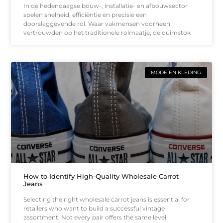
In de hedendaagse bouw-, installatie- en afbouwsector
spelen snelheid, efficiëntie en precisie een
doorslaggevende rol. Waar vakmensen voorheen
vertrouwden op het traditionele rolmaatje, de duimstok
MODE EN KLEDING
How to Identify High-Quality Wholesale Carrot
Jeans
Selecting the right wholesale carrot jeans is essential for
retailers who want to build a successful vintage
assortment. Not every pair offers the same level