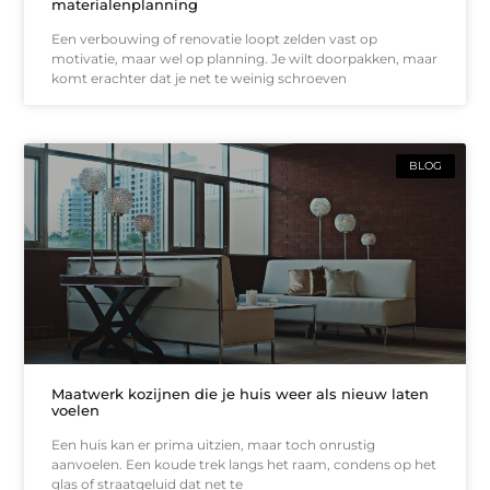
materialenplanning
Een verbouwing of renovatie loopt zelden vast op
motivatie, maar wel op planning. Je wilt doorpakken, maar
komt erachter dat je net te weinig schroeven
BLOG
Maatwerk kozijnen die je huis weer als nieuw laten
voelen
Een huis kan er prima uitzien, maar toch onrustig
aanvoelen. Een koude trek langs het raam, condens op het
glas of straatgeluid dat net te