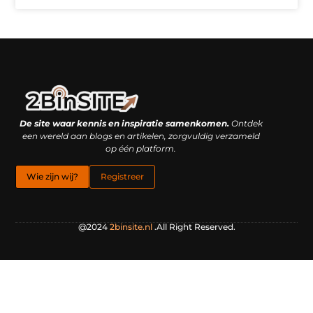
Linkbuilding platform: je geheime wapen of je grootste valkuil?
Geld verdienen met links: hoe een simpele klik inkomsten oplevert
De site waar kennis en inspiratie samenkomen.
Ontdek
een wereld aan blogs en artikelen, zorgvuldig verzameld
op één platform.
Wie zijn wij?
Registreer
@2024
2binsite.nl
.All Right Reserved.