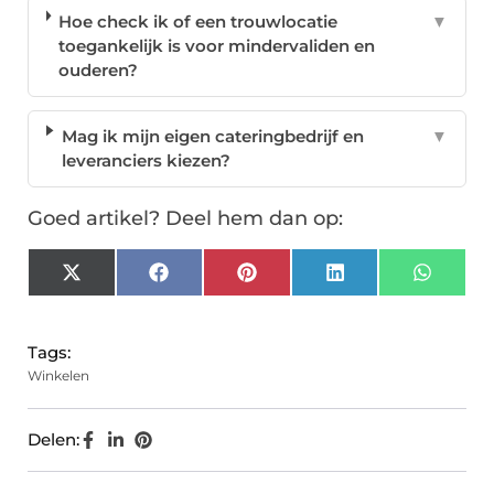
Hoe check ik of een trouwlocatie
▼
toegankelijk is voor mindervaliden en
ouderen?
Mag ik mijn eigen cateringbedrijf en
▼
leveranciers kiezen?
Goed artikel? Deel hem dan op:
X
Facebook
Pinterest
LinkedIn
Whats
(Twitter)
Tags:
Winkelen
Delen: