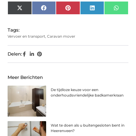
X
Facebook
Pinterest
LinkedIn
Whats
(Twitter)
Tags:
Vervoer en transport
,
Caravan mover
Delen:
Meer Berichten
De tijdloze keuze voor een
onderhoudsvriendelijke badkamerkraan
Wat te doen als u buitengesloten bent in
Heerenveen?