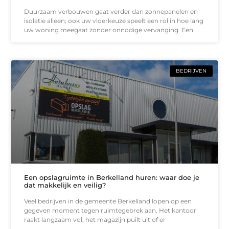
Duurzaam verbouwen gaat verder dan zonnepanelen en
isolatie alleen; ook uw vloerkeuze speelt een rol in hoe lang
uw woning meegaat zonder onnodige vervanging. Een
BEDRIJVEN
Een opslagruimte in Berkelland huren: waar doe je
dat makkelijk en veilig?
Veel bedrijven in de gemeente Berkelland lopen op een
gegeven moment tegen ruimtegebrek aan. Het kantoor
raakt langzaam vol, het magazijn puilt uit of er