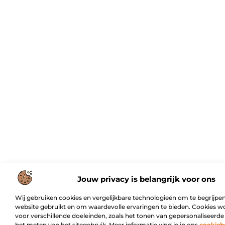
Jouw privacy is belangrijk voor ons
Wij gebruiken cookies en vergelijkbare technologieën om te begrijpen
website gebruikt en om waardevolle ervaringen te bieden. Cookies w
voor verschillende doeleinden, zoals het tonen van gepersonaliseerde
het meten van het sitegebruik. Meer informatie vind je in ons
cookieb