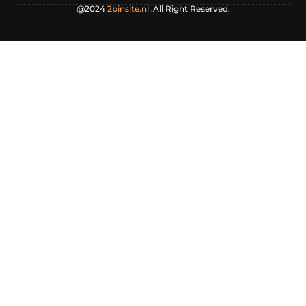
@2024
2binsite.nl
.All Right Reserved.