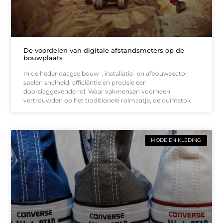
De voordelen van digitale afstandsmeters op de
bouwplaats
In de hedendaagse bouw-, installatie- en afbouwsector
spelen snelheid, efficiëntie en precisie een
doorslaggevende rol. Waar vakmensen voorheen
vertrouwden op het traditionele rolmaatje, de duimstok
MODE EN KLEDING