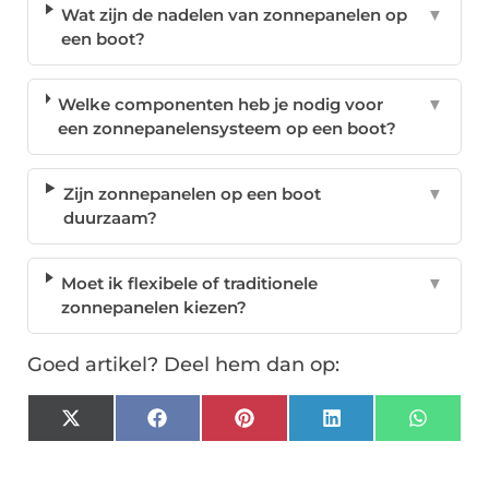
Wat zijn de nadelen van zonnepanelen op
▼
een boot?
Welke componenten heb je nodig voor
▼
een zonnepanelensysteem op een boot?
Zijn zonnepanelen op een boot
▼
duurzaam?
Moet ik flexibele of traditionele
▼
zonnepanelen kiezen?
Goed artikel? Deel hem dan op:
X
Facebook
Pinterest
LinkedIn
Whats
(Twitter)