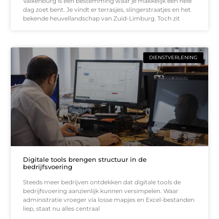
Valkenburg is een bestemming waar je makkelijk een hele
dag zoet bent. Je vindt er terrasjes, slingerstraatjes en het
bekende heuvellandschap van Zuid-Limburg. Toch zit
DIENSTVERLENING
Digitale tools brengen structuur in de
bedrijfsvoering
Steeds meer bedrijven ontdekken dat digitale tools de
bedrijfsvoering aanzienlijk kunnen versimpelen. Waar
administratie vroeger via losse mapjes en Excel-bestanden
liep, staat nu alles centraal