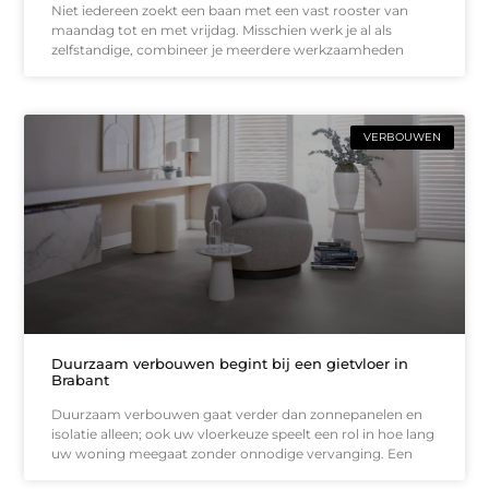
Niet iedereen zoekt een baan met een vast rooster van
maandag tot en met vrijdag. Misschien werk je al als
zelfstandige, combineer je meerdere werkzaamheden
VERBOUWEN
Duurzaam verbouwen begint bij een gietvloer in
Brabant
Duurzaam verbouwen gaat verder dan zonnepanelen en
isolatie alleen; ook uw vloerkeuze speelt een rol in hoe lang
uw woning meegaat zonder onnodige vervanging. Een