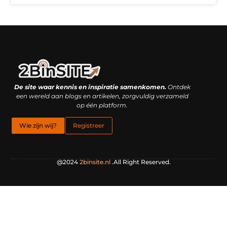
Linkbuilding platform: je geheime wapen of je grootste valkuil?
Geld verdienen met links: hoe een simpele klik inkomsten oplevert
De site waar kennis en inspiratie samenkomen.
Ontdek
een wereld aan blogs en artikelen, zorgvuldig verzameld
op één platform.
Wie zijn wij?
Registreer
@2024
2binsite.nl
.All Right Reserved.