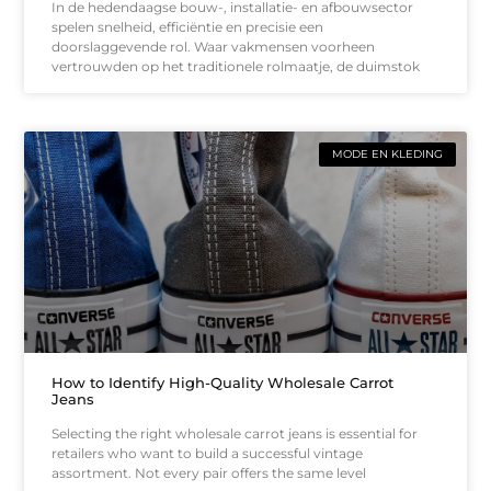
In de hedendaagse bouw-, installatie- en afbouwsector
spelen snelheid, efficiëntie en precisie een
doorslaggevende rol. Waar vakmensen voorheen
vertrouwden op het traditionele rolmaatje, de duimstok
MODE EN KLEDING
How to Identify High-Quality Wholesale Carrot
Jeans
Selecting the right wholesale carrot jeans is essential for
retailers who want to build a successful vintage
assortment. Not every pair offers the same level