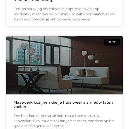
Een verbouwing of renovatie loopt zelden vast op
motivatie, maar wel op planning. Je wilt doorpakken, maar
komt erachter dat je net te weinig schroeven
BLOG
Maatwerk kozijnen die je huis weer als nieuw laten
voelen
Een huis kan er prima uitzien, maar toch onrustig
aanvoelen. Een koude trek langs het raam, condens op het
glas of straatgeluid dat net te