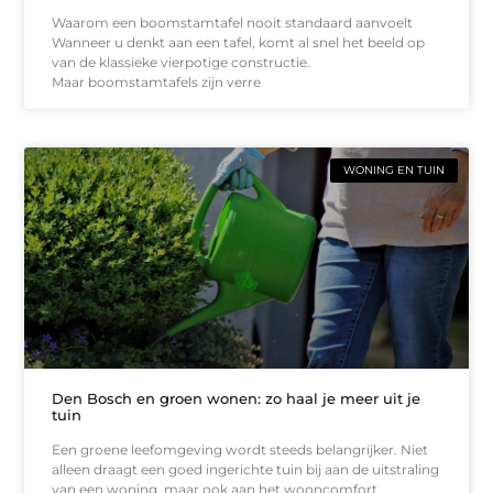
Waarom een boomstamtafel nooit standaard aanvoelt
Wanneer u denkt aan een tafel, komt al snel het beeld op
van de klassieke vierpotige constructie.
Maar boomstamtafels zijn verre
WONING EN TUIN
Den Bosch en groen wonen: zo haal je meer uit je
tuin
Een groene leefomgeving wordt steeds belangrijker. Niet
alleen draagt een goed ingerichte tuin bij aan de uitstraling
van een woning, maar ook aan het wooncomfort