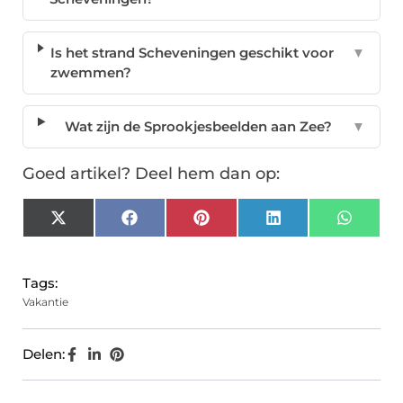
Is het strand Scheveningen geschikt voor
▼
zwemmen?
Wat zijn de Sprookjesbeelden aan Zee?
▼
Goed artikel? Deel hem dan op:
X
Facebook
Pinterest
LinkedIn
Whats
(Twitter)
Tags:
Vakantie
Delen: