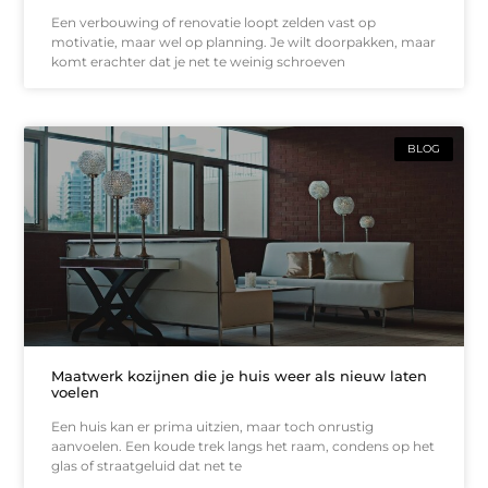
Een verbouwing of renovatie loopt zelden vast op
motivatie, maar wel op planning. Je wilt doorpakken, maar
komt erachter dat je net te weinig schroeven
BLOG
Maatwerk kozijnen die je huis weer als nieuw laten
voelen
Een huis kan er prima uitzien, maar toch onrustig
aanvoelen. Een koude trek langs het raam, condens op het
glas of straatgeluid dat net te