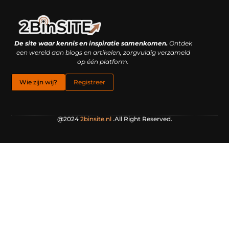
Linkbuilding platform: je geheime wapen of je grootste valkuil?
Geld verdienen met links: hoe een simpele klik inkomsten oplevert
De site waar kennis en inspiratie samenkomen.
Ontdek
een wereld aan blogs en artikelen, zorgvuldig verzameld
op één platform.
Wie zijn wij?
Registreer
@2024
2binsite.nl
.All Right Reserved.