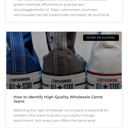
spelen snelheid, efficiëntie en precisie een
doorslaggevende rol. Waar vakmensen voorheen
vertrouwden op het traditionele rolmaatje, de duimstok
MODE EN KLEDING
How to Identify High-Quality Wholesale Carrot
Jeans
Selecting the right wholesale carrot jeans is essential for
retailers who want to build a successful vintage
assortment. Not every pair offers the same level