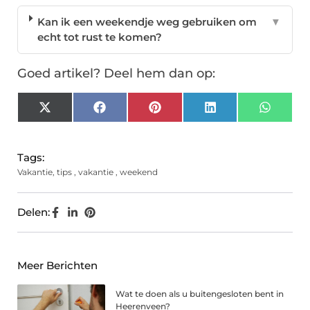
Kan ik een weekendje weg gebruiken om
▼
echt tot rust te komen?
Goed artikel? Deel hem dan op:
X
Facebook
Pinterest
LinkedIn
Whats
(Twitter)
Tags:
Vakantie
,
tips
,
vakantie
,
weekend
Delen:
Meer Berichten
Wat te doen als u buitengesloten bent in
Heerenveen?