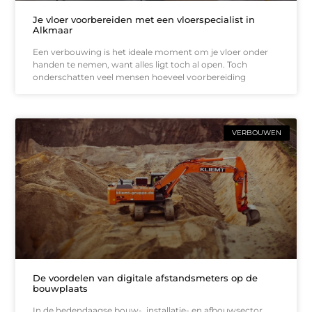
Je vloer voorbereiden met een vloerspecialist in
Alkmaar
Een verbouwing is het ideale moment om je vloer onder
handen te nemen, want alles ligt toch al open. Toch
onderschatten veel mensen hoeveel voorbereiding
VERBOUWEN
De voordelen van digitale afstandsmeters op de
bouwplaats
In de hedendaagse bouw-, installatie- en afbouwsector