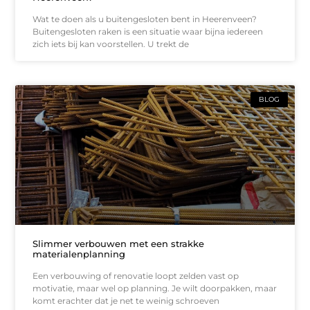
Wat te doen als u buitengesloten bent in Heerenveen?
Buitengesloten raken is een situatie waar bijna iedereen
zich iets bij kan voorstellen. U trekt de
BLOG
Slimmer verbouwen met een strakke
materialenplanning
Een verbouwing of renovatie loopt zelden vast op
motivatie, maar wel op planning. Je wilt doorpakken, maar
komt erachter dat je net te weinig schroeven