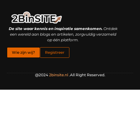
Linkbuilding platform: je geheime wapen of je grootste valkuil?
Geld verdienen met links: hoe een simpele klik inkomsten oplevert
De site waar kennis en inspiratie samenkomen.
Ontdek
een wereld aan blogs en artikelen, zorgvuldig verzameld
op één platform.
Wie zijn wij?
Registreer
@2024
2binsite.nl
.All Right Reserved.