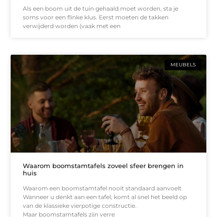
Als een boom uit de tuin gehaald moet worden, sta je
soms voor een flinke klus. Eerst moeten de takken
verwijderd worden (vaak met een
MEUBELS
Waarom boomstamtafels zoveel sfeer brengen in
huis
Waarom een boomstamtafel nooit standaard aanvoelt
Wanneer u denkt aan een tafel, komt al snel het beeld op
van de klassieke vierpotige constructie.
Maar boomstamtafels zijn verre