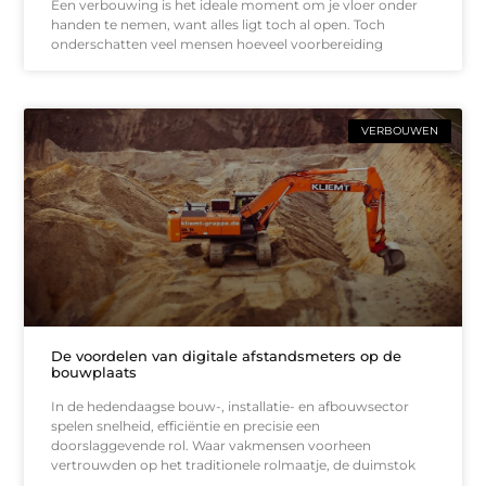
Een verbouwing is het ideale moment om je vloer onder
handen te nemen, want alles ligt toch al open. Toch
onderschatten veel mensen hoeveel voorbereiding
VERBOUWEN
De voordelen van digitale afstandsmeters op de
bouwplaats
In de hedendaagse bouw-, installatie- en afbouwsector
spelen snelheid, efficiëntie en precisie een
doorslaggevende rol. Waar vakmensen voorheen
vertrouwden op het traditionele rolmaatje, de duimstok