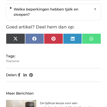
Welke beperkingen hebben tjalk en
▼
sloepen?
Goed artikel? Deel hem dan op:
X
Facebook
Pinterest
LinkedIn
Whats
(Twitter)
Tags:
Toerisme
Delen:
Meer Berichten
De tijdloze keuze voor een