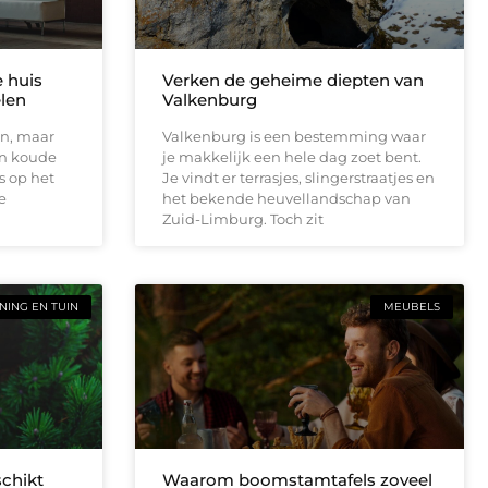
e huis
Verken de geheime diepten van
elen
Valkenburg
en, maar
Valkenburg is een bestemming waar
en koude
je makkelijk een hele dag zoet bent.
s op het
Je vindt er terrasjes, slingerstraatjes en
e
het bekende heuvellandschap van
Zuid-Limburg. Toch zit
ING EN TUIN
MEUBELS
schikt
Waarom boomstamtafels zoveel