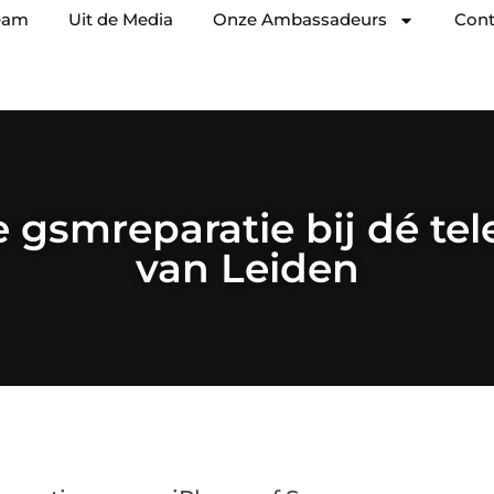
eam
Uit de Media
Onze Ambassadeurs
Cont
gsmreparatie bij dé te
van Leiden