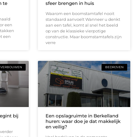
 te
sfeer brengen in huis
Waarom een boomstamtafel nooit
haald
standaard aanvoelt Wanneer u denkt
or een
aan een tafel, komt al snel het beeld
 takken
op van de klassieke vierpotige
t een
constructie. Maar boomstamtafels zijn
verre
VERBOUWEN
BEDRIJVEN
gint bij
Een opslagruimte in Berkelland
huren: waar doe je dat makkelijk
en veilig?
verder