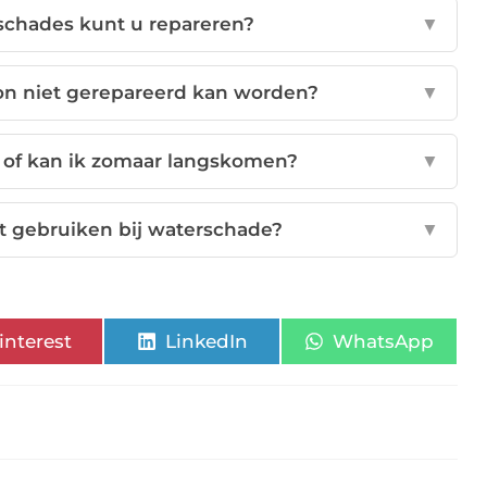
schades kunt u repareren?
▼
oon niet gerepareerd kan worden?
▼
 of kan ik zomaar langskomen?
▼
jst gebruiken bij waterschade?
▼
interest
LinkedIn
WhatsApp