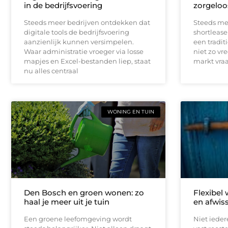
in de bedrijfsvoering
zorgeloo
Steeds meer bedrijven ontdekken dat
Steeds me
digitale tools de bedrijfsvoering
shortlease 
aanzienlijk kunnen versimpelen.
een tradit
Waar administratie vroeger via losse
niet zo vr
mapjes en Excel-bestanden liep, staat
markt vraag
nu alles centraal
WONING EN TUIN
Den Bosch en groen wonen: zo
Flexibel
haal je meer uit je tuin
en afwis
Een groene leefomgeving wordt
Niet iede