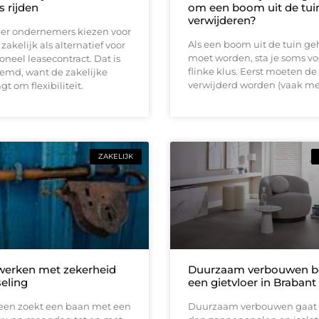
s rijden
om een boom uit de tuin
verwijderen?
er ondernemers kiezen voor
Als een boom uit de tuin ge
zakelijk als alternatief voor
moet worden, sta je soms vo
ioneel leasecontract. Dat is
flinke klus. Eerst moeten de
eemd, want de zakelijke
verwijderd worden (vaak me
t om flexibiliteit.
ZAKELIJK
 werken met zekerheid
Duurzaam verbouwen be
seling
een gietvloer in Brabant
reen zoekt een baan met een
Duurzaam verbouwen gaat 