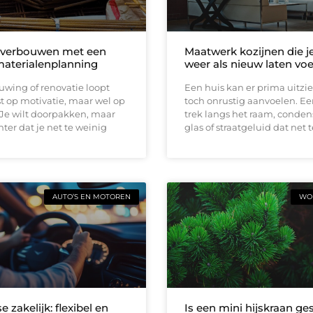
 verbouwen met een
Maatwerk kozijnen die j
materialenplanning
weer als nieuw laten vo
wing of renovatie loopt
Een huis kan er prima uitzi
t op motivatie, maar wel op
toch onrustig aanvoelen. E
 Je wilt doorpakken, maar
trek langs het raam, conden
ter dat je net te weinig
glas of straatgeluid dat net t
AUTO’S EN MOTOREN
WON
e zakelijk: flexibel en
Is een mini hijskraan ge