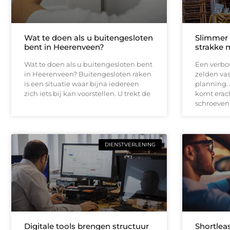
Wat te doen als u buitengesloten
Slimmer
bent in Heerenveen?
strakke 
Wat te doen als u buitengesloten bent
Een verbou
in Heerenveen? Buitengesloten raken
zelden vas
is een situatie waar bijna iedereen
planning.
zich iets bij kan voorstellen. U trekt de
komt erach
schroeven
DIENSTVERLENING
Digitale tools brengen structuur
Shortleas