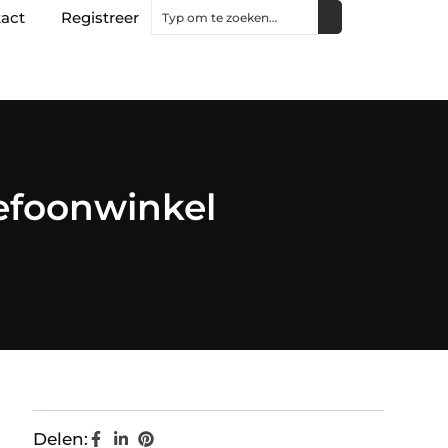
act
Registreer
lefoonwinkel
Delen: