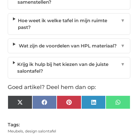
samenstellen?
Hoe weet ik welke tafel in mijn ruimte
▼
past?
Wat zijn de voordelen van HPL materiaal?
▼
Krijg ik hulp bij het kiezen van de juiste
▼
salontafel?
Goed artikel? Deel hem dan op:
X
Facebook
Pinterest
LinkedIn
Whats
(Twitter)
Tags:
Meubels
,
design salontafel