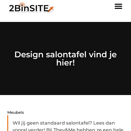
Design salontafel vind je
hier!
Meubels
Wil jij geen standaard salontafel? Lees dan
vooral verder! Bij They&Me hebben ze een hele