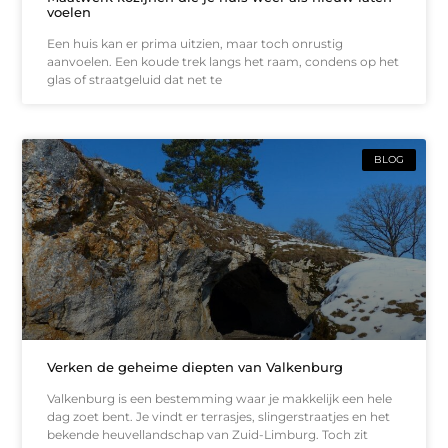
voelen
Een huis kan er prima uitzien, maar toch onrustig
aanvoelen. Een koude trek langs het raam, condens op het
glas of straatgeluid dat net te
BLOG
Verken de geheime diepten van Valkenburg
Valkenburg is een bestemming waar je makkelijk een hele
dag zoet bent. Je vindt er terrasjes, slingerstraatjes en het
bekende heuvellandschap van Zuid-Limburg. Toch zit