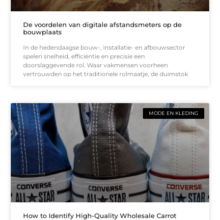
De voordelen van digitale afstandsmeters op de
bouwplaats
In de hedendaagse bouw-, installatie- en afbouwsector
spelen snelheid, efficiëntie en precisie een
doorslaggevende rol. Waar vakmensen voorheen
vertrouwden op het traditionele rolmaatje, de duimstok
MODE EN KLEDING
How to Identify High-Quality Wholesale Carrot