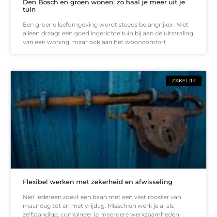
Den Bosch en groen wonen: zo haal je meer uit je
tuin
Een groene leefomgeving wordt steeds belangrijker. Niet
alleen draagt een goed ingerichte tuin bij aan de uitstraling
van een woning, maar ook aan het wooncomfort
ZAKELIJK
Flexibel werken met zekerheid en afwisseling
Niet iedereen zoekt een baan met een vast rooster van
maandag tot en met vrijdag. Misschien werk je al als
zelfstandige, combineer je meerdere werkzaamheden