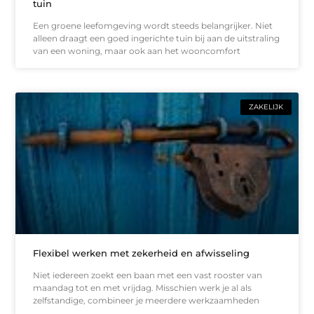
tuin
Een groene leefomgeving wordt steeds belangrijker. Niet
alleen draagt een goed ingerichte tuin bij aan de uitstraling
van een woning, maar ook aan het wooncomfort
ZAKELIJK
Flexibel werken met zekerheid en afwisseling
Niet iedereen zoekt een baan met een vast rooster van
maandag tot en met vrijdag. Misschien werk je al als
zelfstandige, combineer je meerdere werkzaamheden