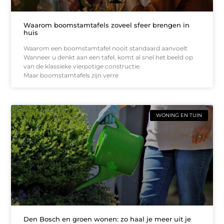
Waarom boomstamtafels zoveel sfeer brengen in
huis
Waarom een boomstamtafel nooit standaard aanvoelt
Wanneer u denkt aan een tafel, komt al snel het beeld op
van de klassieke vierpotige constructie.
Maar boomstamtafels zijn verre
WONING EN TUIN
Den Bosch en groen wonen: zo haal je meer uit je