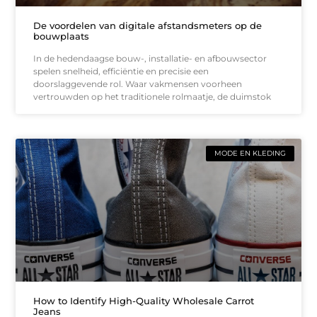
De voordelen van digitale afstandsmeters op de
bouwplaats
In de hedendaagse bouw-, installatie- en afbouwsector
spelen snelheid, efficiëntie en precisie een
doorslaggevende rol. Waar vakmensen voorheen
vertrouwden op het traditionele rolmaatje, de duimstok
MODE EN KLEDING
How to Identify High-Quality Wholesale Carrot
Jeans