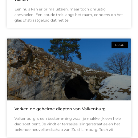
Een huis kan er prima uitzien, maar toch onrustig
aanvoelen. Een koude trek langs het raam, condens op het
glas of straatgeluid dat net te
BLOG
Verken de geheime diepten van Valkenburg
Valkenburg is een bestemming waar je makkelijk een hele
dag zoet bent. Je vindt er terrasjes, slingerstraatjes en het
bekende heuvellandschap van Zuid-Limburg. Toch zit