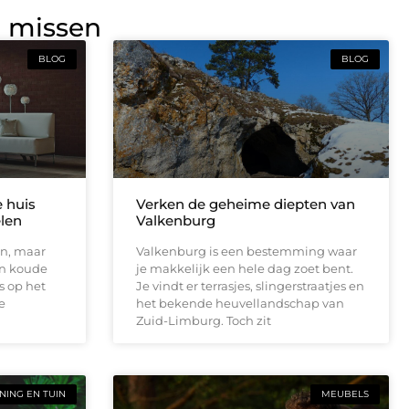
g missen
BLOG
BLOG
e huis
Verken de geheime diepten van
elen
Valkenburg
en, maar
Valkenburg is een bestemming waar
en koude
je makkelijk een hele dag zoet bent.
s op het
Je vindt er terrasjes, slingerstraatjes en
e
het bekende heuvellandschap van
Zuid-Limburg. Toch zit
ING EN TUIN
MEUBELS