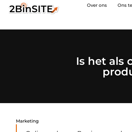
Over ons
Ons t
Is het als
produ
Marketing