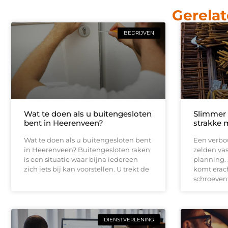
Gerelat
BEDRIJVEN
Wat te doen als u buitengesloten
Slimmer
bent in Heerenveen?
strakke 
Wat te doen als u buitengesloten bent
Een verbou
in Heerenveen? Buitengesloten raken
zelden vas
is een situatie waar bijna iedereen
planning.
zich iets bij kan voorstellen. U trekt de
komt erach
schroeven
DIENSTVERLENING