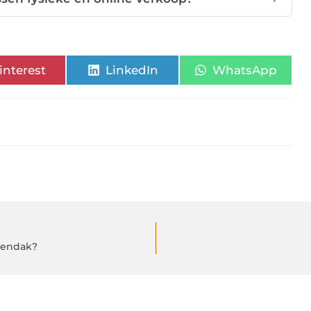
interest
LinkedIn
WhatsApp
oendak?