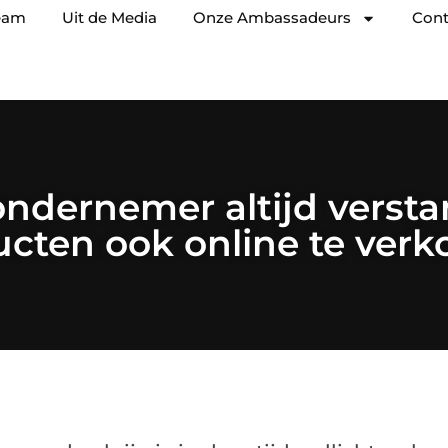
eam
Uit de Media
Onze Ambassadeurs
Cont
 ondernemer altijd verst
cten ook online te ver