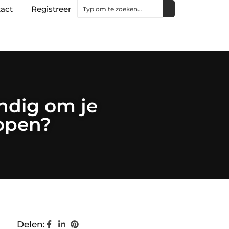
act
Registreer
andig om je
kopen?
Delen: