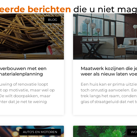
eerde berichten
die u niet ma
BLOG
 verbouwen met een
Maatwerk kozijnen die j
materialenplanning
weer als nieuw laten vo
wing of renovatie loopt
Een huis kan er prima uitzi
t op motivatie, maar wel op
toch onrustig aanvoelen. E
 Je wilt doorpakken, maar
trek langs het raam, conden
ter dat je net te weinig
glas of straatgeluid dat net t
AUTO’S EN MOTOREN
WON