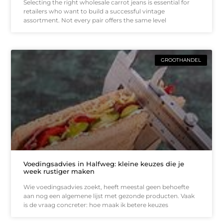
Selecting the right wholesale carrot jeans is essential for
retailers who want to build a successful vintage
assortment. Not every pair offers the same level
GROOTHANDEL
Voedingsadvies in Halfweg: kleine keuzes die je
week rustiger maken
Wie voedingsadvies zoekt, heeft meestal geen behoefte
aan nog een algemene lijst met gezonde producten. Vaak
is de vraag concreter: hoe maak ik betere keuzes