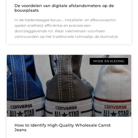
De voordelen van digitale afstandsmeters op de
bouwplaats
In de hedendaagse bouw-, installatie- en afbouwsector
spelen snelheid, efficiëntie en precisie een
doorslaggevende rol. Waar vakmensen voorheen
vertrouwden op het traditionele rolmaatje, de duimstok
MODE EN KLEDING
How to Identify High-Quality Wholesale Carrot
Jeans