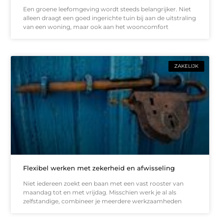
Een groene leefomgeving wordt steeds belangrijker. Niet
alleen draagt een goed ingerichte tuin bij aan de uitstraling
van een woning, maar ook aan het wooncomfort
ZAKELIJK
Flexibel werken met zekerheid en afwisseling
Niet iedereen zoekt een baan met een vast rooster van
maandag tot en met vrijdag. Misschien werk je al als
zelfstandige, combineer je meerdere werkzaamheden