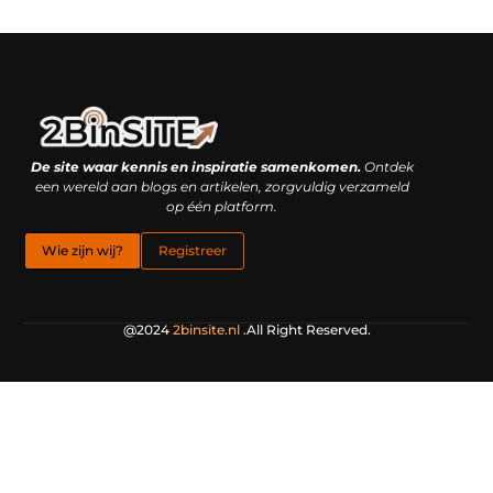
Linkbuilding platform: je geheime wapen of je grootste valkuil?
Geld verdienen met links: hoe een simpele klik inkomsten oplevert
De site waar kennis en inspiratie samenkomen.
Ontdek
een wereld aan blogs en artikelen, zorgvuldig verzameld
op één platform.
Wie zijn wij?
Registreer
@2024
2binsite.nl
.All Right Reserved.