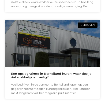
isolatie alleen; ook uw vloerkeuze speelt een rol in hoe lang
uw woning meegaat zonder onnodige vervanging. Een
BEDRIJVEN
Een opslagruimte in Berkelland huren: waar doe je
dat makkelijk en veilig?
Veel bedrijven in de gemeente Berkelland lopen op een
gegeven moment tegen ruimtegebrek aan. Het kantoor
raakt langzaam vol, het magazijn puilt uit of er