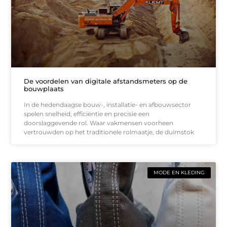
De voordelen van digitale afstandsmeters op de
bouwplaats
In de hedendaagse bouw-, installatie- en afbouwsector
spelen snelheid, efficiëntie en precisie een
doorslaggevende rol. Waar vakmensen voorheen
vertrouwden op het traditionele rolmaatje, de duimstok
MODE EN KLEDING