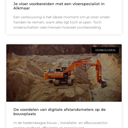
Je vloer voorbereiden met een vloerspecialist in
Alkmaar
Een verbouwing is het ideale moment om je vloer onder
handen te nemen, want alles ligt toch al open. Toch
onderschatten veel mensen hoeveel voorbereiding
VERBOUWEN
De voordelen van digitale afstandsmeters op de
bouwplaats
In de hedendaagse bouw-, installatie- en afbouwsector
spelen snelheid, efficiëntie en precisie een