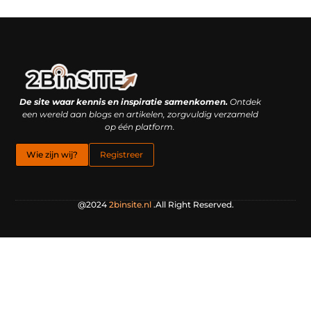
Linkbuilding platform: je geheime wapen of je grootste valkuil?
Geld verdienen met links: hoe een simpele klik inkomsten oplevert
De site waar kennis en inspiratie samenkomen.
Ontdek
een wereld aan blogs en artikelen, zorgvuldig verzameld
op één platform.
Wie zijn wij?
Registreer
@2024
2binsite.nl
.All Right Reserved.