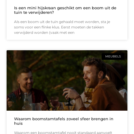
Is een mini hijskraan geschikt om een boom uit de
tuin te verwijderen?
Als een boom uit de tuin gehaald moet worden, sta je
soms voor een flinke klus. Eerst moeten de takken
verwijderd worden (vaak met een
MEUBELS
Waarom boomstamtafels zoveel sfeer brengen in
huis
Waarom een boomstamtafel nooit standaard aanvoelt