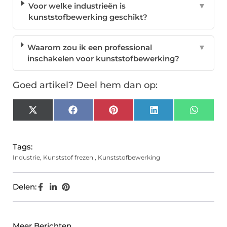
Voor welke industrieën is
▼
kunststofbewerking geschikt?
Waarom zou ik een professional
▼
inschakelen voor kunststofbewerking?
Goed artikel? Deel hem dan op:
X
Facebook
Pinterest
LinkedIn
Whats
(Twitter)
Tags:
Industrie
,
Kunststof frezen
,
Kunststofbewerking
Delen:
Meer Berichten