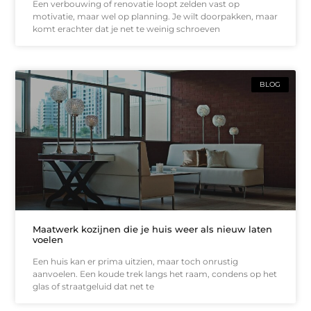
Een verbouwing of renovatie loopt zelden vast op
motivatie, maar wel op planning. Je wilt doorpakken, maar
komt erachter dat je net te weinig schroeven
BLOG
Maatwerk kozijnen die je huis weer als nieuw laten
voelen
Een huis kan er prima uitzien, maar toch onrustig
aanvoelen. Een koude trek langs het raam, condens op het
glas of straatgeluid dat net te