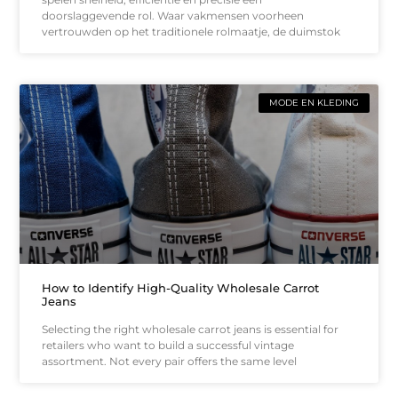
doorslaggevende rol. Waar vakmensen voorheen
vertrouwden op het traditionele rolmaatje, de duimstok
MODE EN KLEDING
How to Identify High-Quality Wholesale Carrot
Jeans
Selecting the right wholesale carrot jeans is essential for
retailers who want to build a successful vintage
assortment. Not every pair offers the same level