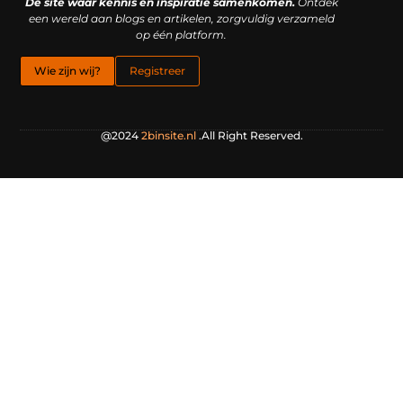
De site waar kennis en inspiratie samenkomen.
Ontdek
een wereld aan blogs en artikelen, zorgvuldig verzameld
op één platform.
Wie zijn wij?
Registreer
@2024
2binsite.nl
.All Right Reserved.