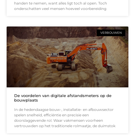
handen te nemen, want alles ligt toch al open. Toch
onderschatten veel mensen hoeveel voorbereiding
VERBOUWEN
De voordelen van digitale afstandsmeters op de
bouwplaats
In de hedendaagse bouw-, installatie- en afbouwsector
spelen snelheid, efficiëntie en precisie een
doorslaggevende rol. Waar vakmensen voorheen
vertrouwden op het traditionele rolmaatje, de duimstok