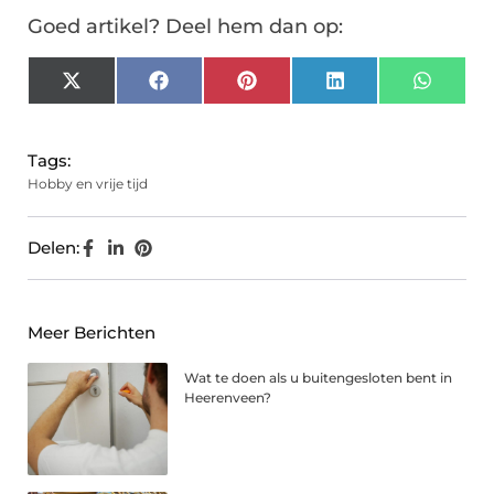
Goed artikel? Deel hem dan op:
X
Facebook
Pinterest
LinkedIn
Whats
(Twitter)
Tags:
Hobby en vrije tijd
Delen:
Meer Berichten
Wat te doen als u buitengesloten bent in
Heerenveen?