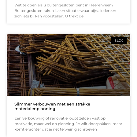
Wat te doen als u buitengesloten bent in Heerenveen?
Buitengesloten raken is een situatie waar bijna iedereen
zich iets bij kan voorstellen. U trekt de
BLOG
Slimmer verbouwen met een strakke
materialenplanning
Een verbouwing of renovatie loopt zelden vast op
motivatie, maar wel op planning. Je wilt doorpakken, maar
komt erachter dat je net te weinig schroeven