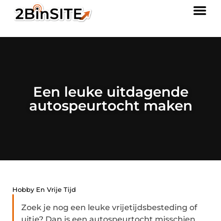
Een leuke uitdagende
autospeurtocht maken
Hobby En Vrije Tijd
Zoek je nog een leuke vrijetijdsbesteding of
uitje? Dan is een autospeurtocht misschien