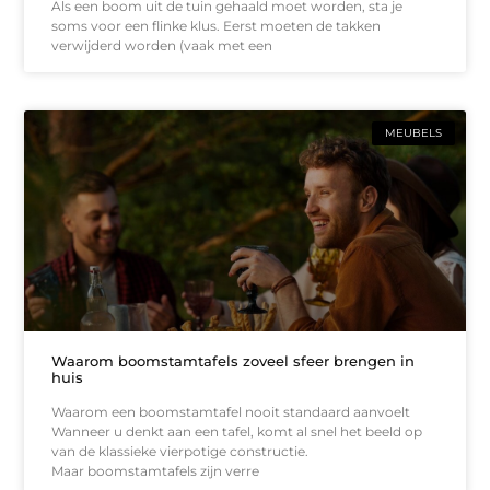
Als een boom uit de tuin gehaald moet worden, sta je
soms voor een flinke klus. Eerst moeten de takken
verwijderd worden (vaak met een
MEUBELS
Waarom boomstamtafels zoveel sfeer brengen in
huis
Waarom een boomstamtafel nooit standaard aanvoelt
Wanneer u denkt aan een tafel, komt al snel het beeld op
van de klassieke vierpotige constructie.
Maar boomstamtafels zijn verre