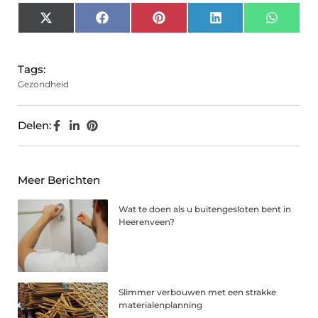
X
Facebook
Pinterest
LinkedIn
Whats
(Twitter)
Tags:
Gezondheid
Delen:
Meer Berichten
Wat te doen als u buitengesloten bent in
Heerenveen?
Slimmer verbouwen met een strakke
materialenplanning