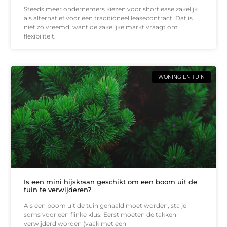
Steeds meer ondernemers kiezen voor shortlease zakelijk
als alternatief voor een traditioneel leasecontract. Dat is
niet zo vreemd, want de zakelijke markt vraagt om
flexibiliteit.
WONING EN TUIN
Is een mini hijskraan geschikt om een boom uit de
tuin te verwijderen?
Als een boom uit de tuin gehaald moet worden, sta je
soms voor een flinke klus. Eerst moeten de takken
verwijderd worden (vaak met een