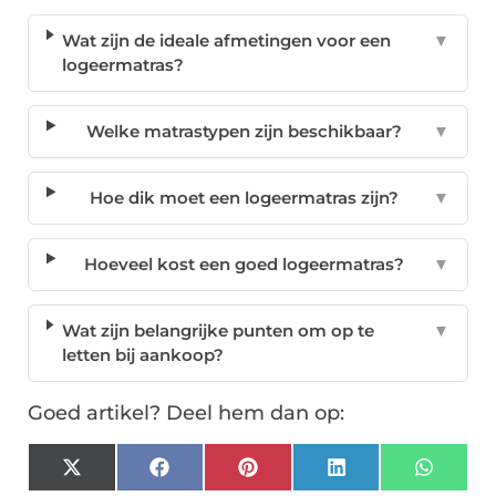
Wat zijn de ideale afmetingen voor een
▼
logeermatras?
Welke matrastypen zijn beschikbaar?
▼
Hoe dik moet een logeermatras zijn?
▼
Hoeveel kost een goed logeermatras?
▼
Wat zijn belangrijke punten om op te
▼
letten bij aankoop?
Goed artikel? Deel hem dan op:
X
Facebook
Pinterest
LinkedIn
Whats
(Twitter)