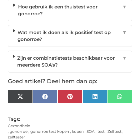
Hoe gebruik ik een thuistest voor
▼
gonorroe?
Wat moet ik doen als ik positief test op
▼
gonorroe?
Zijn er combinatietests beschikbaar voor
▼
meerdere SOA's?
Goed artikel? Deel hem dan op:
X
Facebook
Pinterest
LinkedIn
Whats
(Twitter)
Tags:
Gezondheid
,
gonorroe
,
gonorroe test kopen
,
kopen
,
SOA
,
test
,
Zelftest
,
zelftester