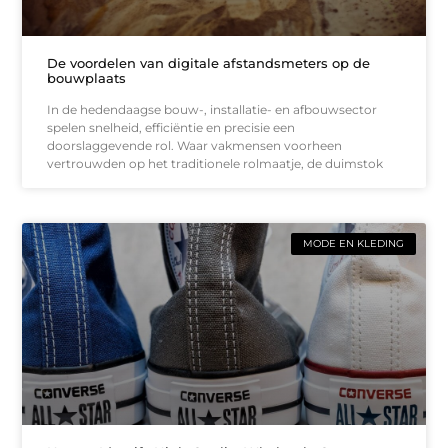
De voordelen van digitale afstandsmeters op de
bouwplaats
In de hedendaagse bouw-, installatie- en afbouwsector
spelen snelheid, efficiëntie en precisie een
doorslaggevende rol. Waar vakmensen voorheen
vertrouwden op het traditionele rolmaatje, de duimstok
MODE EN KLEDING