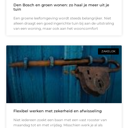
Den Bosch en groen wonen: zo haal je meer uit je
tuin
Een groene leefomgeving wordt steeds belangrijker. Niet
alleen draagt een goed ingerichte tuin bij aan de uitstraling
van een woning, maar ook aan het wooncomfort
ZAKELIJK
Flexibel werken met zekerheid en afwisseling
Niet iedereen zoekt een baan met een vast rooster van
maandag tot en met vrijdag. Misschien werk je al als