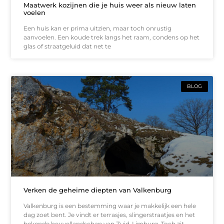
Maatwerk kozijnen die je huis weer als nieuw laten
voelen
Een huis kan er prima uitzien, maar toch onrustig
aanvoelen. Een koude trek langs het raam, condens op het
glas of straatgeluid dat net te
BLOG
Verken de geheime diepten van Valkenburg
Valkenburg is een bestemming waar je makkelijk een hele
dag zoet bent. Je vindt er terrasjes, slingerstraatjes en het
bekende heuvellandschap van Zuid-Limburg. Toch zit