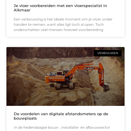
Je vloer voorbereiden met een vloerspecialist in
Alkmaar
Een verbouwing is het ideale moment om je vloer onder
handen te nemen, want alles ligt toch al open. Toch
onderschatten veel mensen hoeveel voorbereiding
VERBOUWEN
De voordelen van digitale afstandsmeters op de
bouwplaats
In de hedendaagse bouw-, installatie- en afbouwsector