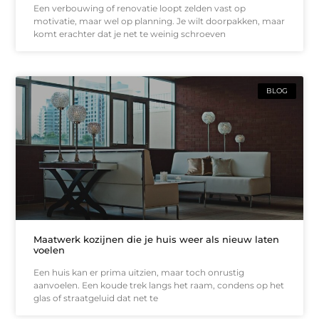
Een verbouwing of renovatie loopt zelden vast op
motivatie, maar wel op planning. Je wilt doorpakken, maar
komt erachter dat je net te weinig schroeven
BLOG
Maatwerk kozijnen die je huis weer als nieuw laten
voelen
Een huis kan er prima uitzien, maar toch onrustig
aanvoelen. Een koude trek langs het raam, condens op het
glas of straatgeluid dat net te