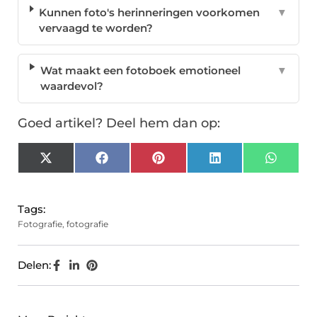
Kunnen foto's herinneringen voorkomen
▼
vervaagd te worden?
Wat maakt een fotoboek emotioneel
▼
waardevol?
Goed artikel? Deel hem dan op:
X
Facebook
Pinterest
LinkedIn
Whats
(Twitter)
Tags:
Fotografie
,
fotografie
Delen: