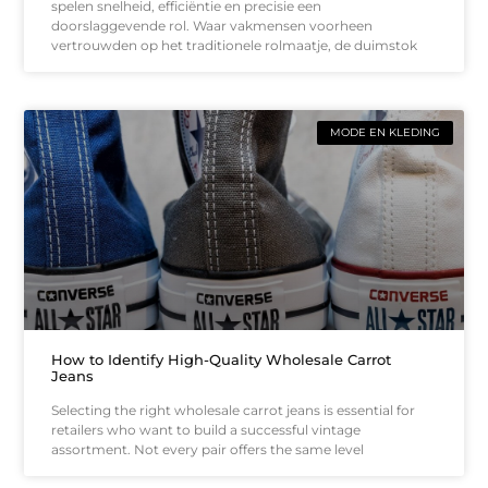
spelen snelheid, efficiëntie en precisie een
doorslaggevende rol. Waar vakmensen voorheen
vertrouwden op het traditionele rolmaatje, de duimstok
MODE EN KLEDING
How to Identify High-Quality Wholesale Carrot
Jeans
Selecting the right wholesale carrot jeans is essential for
retailers who want to build a successful vintage
assortment. Not every pair offers the same level