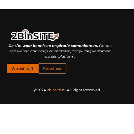
Linkbuilding platform: je geheime wapen of je grootste valkuil?
Geld verdienen met links: hoe een simpele klik inkomsten oplevert
De site waar kennis en inspiratie samenkomen.
Ontdek
een wereld aan blogs en artikelen, zorgvuldig verzameld
op één platform.
Wie zijn wij?
Registreer
@2024
2binsite.nl
.All Right Reserved.