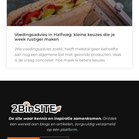
Voedingsadvies in Halfweg: kleine keuzes die je
week rustiger maken
Wie voedingsadvies zoekt, heeft meestal geen behoefte
aan nog een algemene lijst met gezonde producten. Vaak
is de vraag concreter: hoe maak ik betere keuzes
Linkbuilding platform: je geheime wapen of je grootste valkuil?
Geld verdienen met links: hoe een simpele klik inkomsten oplevert
De site waar kennis en inspiratie samenkomen.
Ontdek
een wereld aan blogs en artikelen, zorgvuldig verzameld
op één platform.