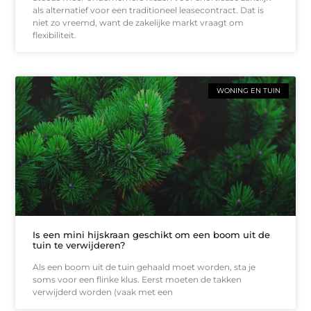
als alternatief voor een traditioneel leasecontract. Dat is
niet zo vreemd, want de zakelijke markt vraagt om
flexibiliteit.
WONING EN TUIN
Is een mini hijskraan geschikt om een boom uit de
tuin te verwijderen?
Als een boom uit de tuin gehaald moet worden, sta je
soms voor een flinke klus. Eerst moeten de takken
verwijderd worden (vaak met een