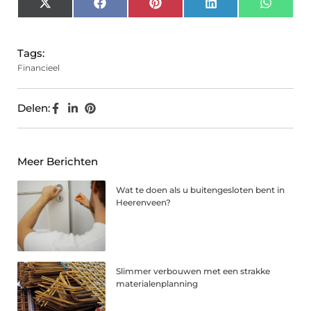
X
Facebook
Pinterest
LinkedIn
Whats
(Twitter)
Tags:
Financieel
Delen:
Meer Berichten
Wat te doen als u buitengesloten bent in
Heerenveen?
Slimmer verbouwen met een strakke
materialenplanning