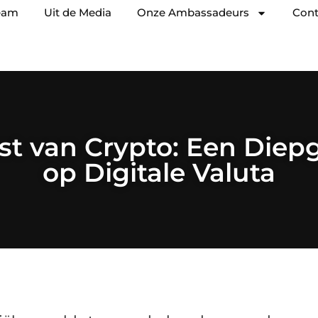
eam
Uit de Media
Onze Ambassadeurs
Cont
t van Crypto: Een Diepg
op Digitale Valuta