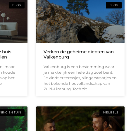
BLOG
BLOG
e huis
Verken de geheime diepten van
elen
Valkenburg
en, maar
Valkenburg is een bestemming waar
en koude
je makkelijk een hele dag zoet bent.
s op het
Je vindt er terrasjes, slingerstraatjes en
e
het bekende heuvellandschap van
Zuid-Limburg. Toch zit
ING EN TUIN
MEUBELS