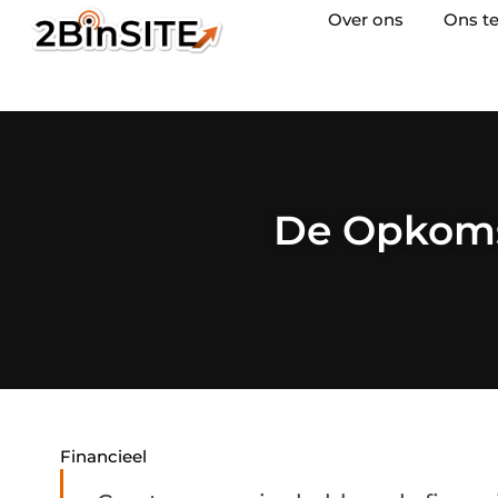
Over ons
Ons t
De Opkoms
Financieel