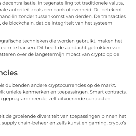
centralisatie. In tegenstelling tot traditionele valuta,
le autoriteit zoals een bank of overheid. Dit betekent
inanciën zonder tussenkomst van derden. De transacties
de blockchain, dat de integriteit van het systeem
ptografische technieken die worden gebruikt, maken het
systeem te hacken. Dit heeft de aandacht getrokken van
batteren over de langetermijnimpact van crypto op de
ncies
dels duizenden andere cryptocurrencies op de markt.
elk unieke kenmerken en toepassingen. Smart contracts,
n geprogrammeerde, zelf uitvoerende contracten
t de groeiende diversiteit van toepassingen binnen het
t supply chain-beheer en zelfs kunst en gaming, crypto’s