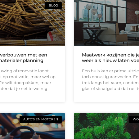
BLOG
 verbouwen met een
Maatwerk kozijnen die j
materialenplanning
weer als nieuw laten vo
wing of renovatie loopt
Een huis kan er prima uitzi
t op motivatie, maar wel op
toch onrustig aanvoelen. E
 Je wilt doorpakken, maar
trek langs het raam, conden
ter dat je net te weinig
glas of straatgeluid dat net t
AUTO’S EN MOTOREN
WON