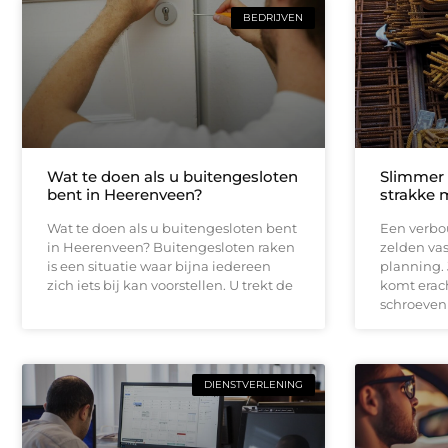
BEDRIJVEN
Wat te doen als u buitengesloten
Slimmer
bent in Heerenveen?
strakke 
Wat te doen als u buitengesloten bent
Een verbou
in Heerenveen? Buitengesloten raken
zelden vas
is een situatie waar bijna iedereen
planning.
zich iets bij kan voorstellen. U trekt de
komt erach
schroeven
DIENSTVERLENING