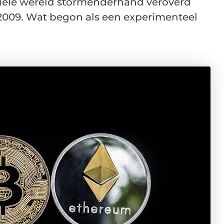
iële wereld stormenderhand veroverd
n 2009. Wat begon als een experimenteel