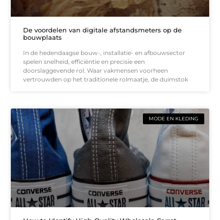
De voordelen van digitale afstandsmeters op de
bouwplaats
In de hedendaagse bouw-, installatie- en afbouwsector
spelen snelheid, efficiëntie en precisie een
doorslaggevende rol. Waar vakmensen voorheen
vertrouwden op het traditionele rolmaatje, de duimstok
MODE EN KLEDING