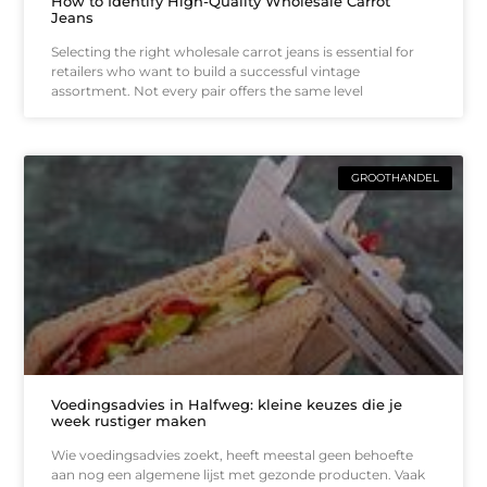
How to Identify High-Quality Wholesale Carrot
Jeans
Selecting the right wholesale carrot jeans is essential for
retailers who want to build a successful vintage
assortment. Not every pair offers the same level
GROOTHANDEL
Voedingsadvies in Halfweg: kleine keuzes die je
week rustiger maken
Wie voedingsadvies zoekt, heeft meestal geen behoefte
aan nog een algemene lijst met gezonde producten. Vaak