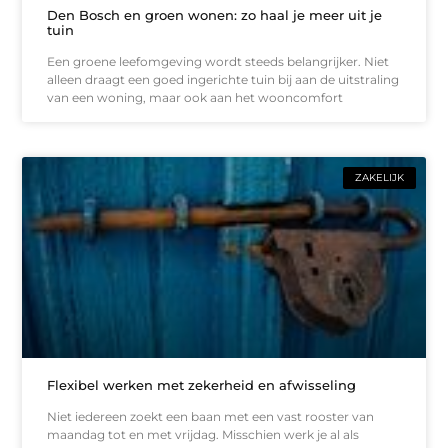
Den Bosch en groen wonen: zo haal je meer uit je
tuin
Een groene leefomgeving wordt steeds belangrijker. Niet
alleen draagt een goed ingerichte tuin bij aan de uitstraling
van een woning, maar ook aan het wooncomfort
ZAKELIJK
Flexibel werken met zekerheid en afwisseling
Niet iedereen zoekt een baan met een vast rooster van
maandag tot en met vrijdag. Misschien werk je al als