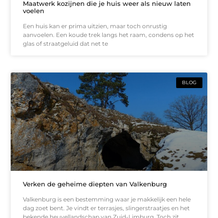
Maatwerk kozijnen die je huis weer als nieuw laten
voelen
Een huis kan er prima uitzien, maar toch onrustig
aanvoelen. Een koude trek langs het raam, condens op het
glas of straatgeluid dat net te
BLOG
Verken de geheime diepten van Valkenburg
Valkenburg is een bestemming waar je makkelijk een hele
dag zoet bent. Je vindt er terrasjes, slingerstraatjes en het
bekende heuvellandschap van Zuid-Limburg. Toch zit