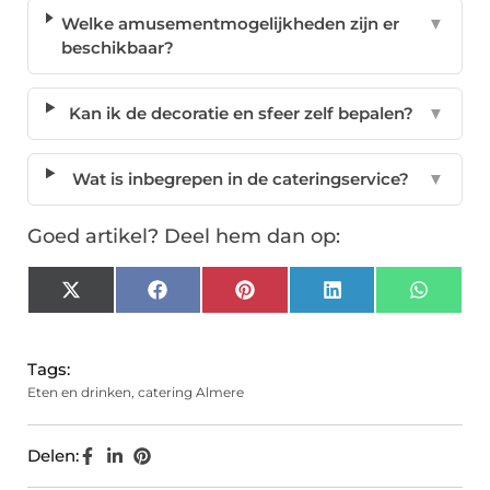
Welke amusementmogelijkheden zijn er
▼
beschikbaar?
Kan ik de decoratie en sfeer zelf bepalen?
▼
Wat is inbegrepen in de cateringservice?
▼
Goed artikel? Deel hem dan op:
X
Facebook
Pinterest
LinkedIn
Whats
(Twitter)
Tags:
Eten en drinken
,
catering Almere
Delen: