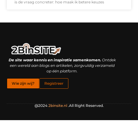
is de vraag concreter: hoe maak ik betere keuzes
Linkbuilding platform: je geheime wapen of je grootste valkuil?
Geld verdienen met links: hoe een simpele klik inkomsten oplevert
De site waar kennis en inspiratie samenkomen.
Ontdek
een wereld aan blogs en artikelen, zorgvuldig verzameld
op één platform.
Wie zijn wij?
Registreer
@2024
2binsite.nl
.All Right Reserved.