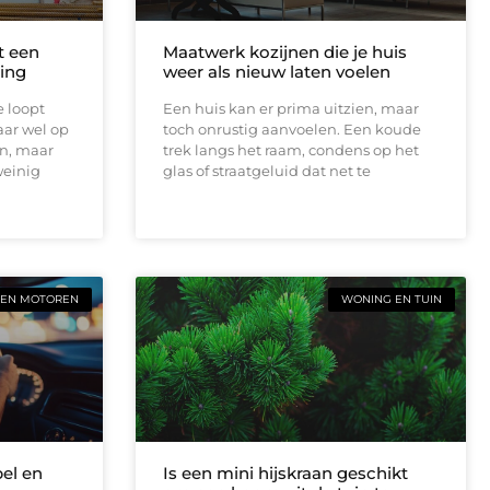
t een
Maatwerk kozijnen die je huis
ing
weer als nieuw laten voelen
e loopt
Een huis kan er prima uitzien, maar
aar wel op
toch onrustig aanvoelen. Een koude
en, maar
trek langs het raam, condens op het
weinig
glas of straatgeluid dat net te
 EN MOTOREN
WONING EN TUIN
bel en
Is een mini hijskraan geschikt