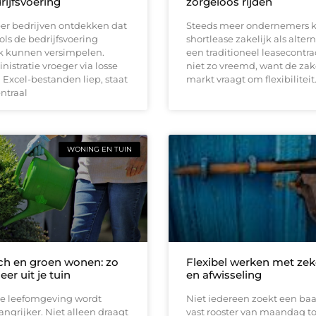
rijfsvoering
zorgeloos rijden
er bedrijven ontdekken dat
Steeds meer ondernemers k
ools de bedrijfsvoering
shortlease zakelijk als altern
jk kunnen versimpelen.
een traditioneel leasecontrac
istratie vroeger via losse
niet zo vreemd, want de zak
Excel-bestanden liep, staat
markt vraagt om flexibiliteit
entraal
WONING EN TUIN
h en groen wonen: zo
Flexibel werken met zek
eer uit je tuin
en afwisseling
e leefomgeving wordt
Niet iedereen zoekt een ba
angrijker. Niet alleen draagt
vast rooster van maandag t