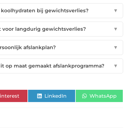
koolhydraten bij gewichtsverlies?
▼
t voor langdurig gewichtsverlies?
▼
rsoonlijk afslankplan?
▼
n dit op maat gemaakt afslankprogramma?
▼
interest
LinkedIn
WhatsApp