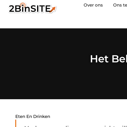
Over ons
Ons t
Het Be
Eten En Drinken