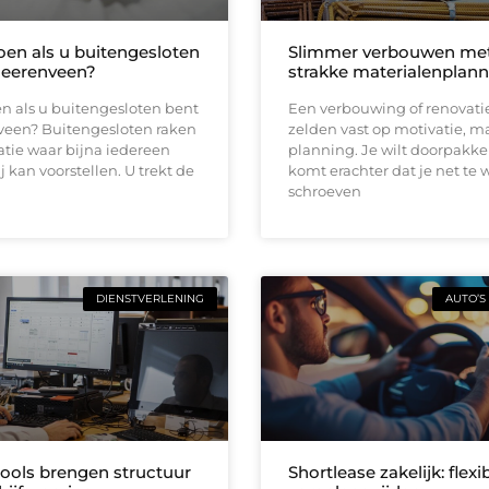
oen als u buitengesloten
Slimmer verbouwen me
Heerenveen?
strakke materialenplann
n als u buitengesloten bent
Een verbouwing of renovati
veen? Buitengesloten raken
zelden vast op motivatie, m
uatie waar bijna iedereen
planning. Je wilt doorpakk
ij kan voorstellen. U trekt de
komt erachter dat je net te 
schroeven
DIENSTVERLENING
AUTO’S
tools brengen structuur
Shortlease zakelijk: flexi