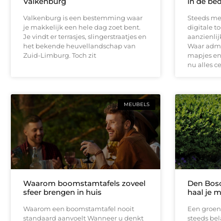
Valkenburg
in de bed
Valkenburg is een bestemming waar
Steeds me
je makkelijk een hele dag zoet bent.
digitale t
Je vindt er terrasjes, slingerstraatjes en
aanzienli
het bekende heuvellandschap van
Waar admin
Zuid-Limburg. Toch zit
mapjes en 
nu alles c
MEUBELS
Waarom boomstamtafels zoveel
Den Bosc
sfeer brengen in huis
haal je m
Waarom een boomstamtafel nooit
Een groen
standaard aanvoelt Wanneer u denkt
steeds bel