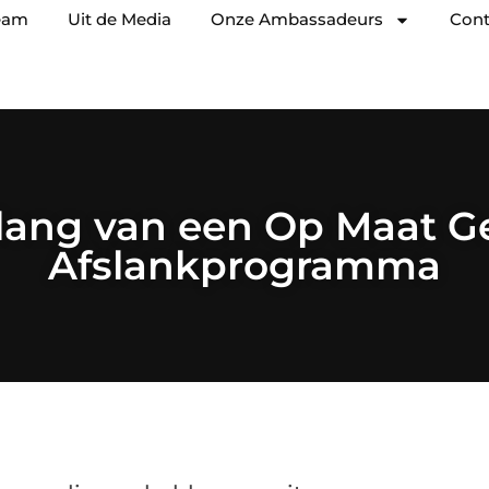
eam
Uit de Media
Onze Ambassadeurs
Cont
lang van een Op Maat 
Afslankprogramma