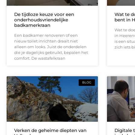
De tijdloze keuze voor een
Wat te d
onderhoudsvriendelijke
bent in 
badkamerkraan
Wat te doe
Een badkamer renoveren of een
in Heeren
nieuw toilet inrichten draait niet
is een sit
alleen om looks. Juist de onderdelen
zich iets b
die je dagelijks gebruikt, bepalen het
comfort. De wastafelkraan
BLOG
Verken de geheime diepten van
Digitale 