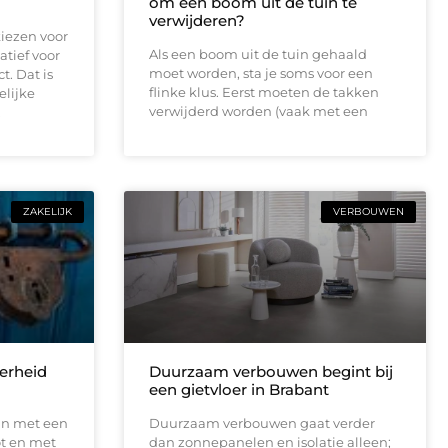
om een boom uit de tuin te
verwijderen?
iezen voor
Als een boom uit de tuin gehaald
atief voor
moet worden, sta je soms voor een
t. Dat is
flinke klus. Eerst moeten de takken
elijke
verwijderd worden (vaak met een
.
ZAKELIJK
VERBOUWEN
erheid
Duurzaam verbouwen begint bij
een gietvloer in Brabant
an met een
Duurzaam verbouwen gaat verder
ot en met
dan zonnepanelen en isolatie alleen;