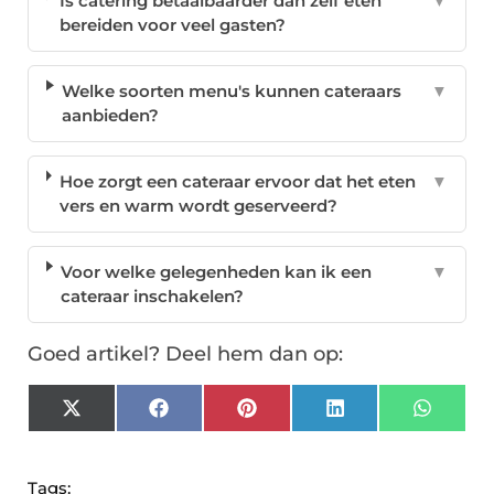
Is catering betaalbaarder dan zelf eten
▼
bereiden voor veel gasten?
Welke soorten menu's kunnen cateraars
▼
aanbieden?
Hoe zorgt een cateraar ervoor dat het eten
▼
vers en warm wordt geserveerd?
Voor welke gelegenheden kan ik een
▼
cateraar inschakelen?
Goed artikel? Deel hem dan op:
X
Facebook
Pinterest
LinkedIn
Whats
(Twitter)
Tags: