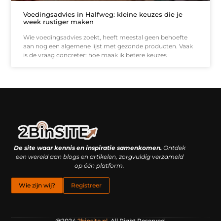
Voedingsadvies in Halfweg: kleine keuzes die je
week rustiger maken
Wie voedingsadvies zoekt, heeft meestal geen behoefte
aan nog een algemene lijst met gezonde producten. Vaak
is de vraag concreter: hoe maak ik betere keuzes
Linkbuilding platform: je geheime wapen of je grootste valkuil?
Geld verdienen met links: hoe een simpele klik inkomsten oplevert
De site waar kennis en inspiratie samenkomen.
Ontdek
een wereld aan blogs en artikelen, zorgvuldig verzameld
op één platform.
Wie zijn wij?
Registreer
@2024
2binsite.nl
.All Right Reserved.