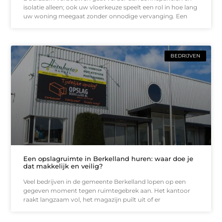
isolatie alleen; ook uw vloerkeuze speelt een rol in hoe lang
uw woning meegaat zonder onnodige vervanging. Een
BEDRIJVEN
Een opslagruimte in Berkelland huren: waar doe je
dat makkelijk en veilig?
Veel bedrijven in de gemeente Berkelland lopen op een
gegeven moment tegen ruimtegebrek aan. Het kantoor
raakt langzaam vol, het magazijn puilt uit of er