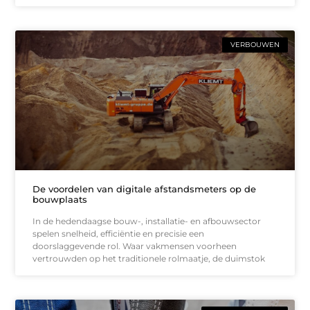
VERBOUWEN
De voordelen van digitale afstandsmeters op de
bouwplaats
In de hedendaagse bouw-, installatie- en afbouwsector
spelen snelheid, efficiëntie en precisie een
doorslaggevende rol. Waar vakmensen voorheen
vertrouwden op het traditionele rolmaatje, de duimstok