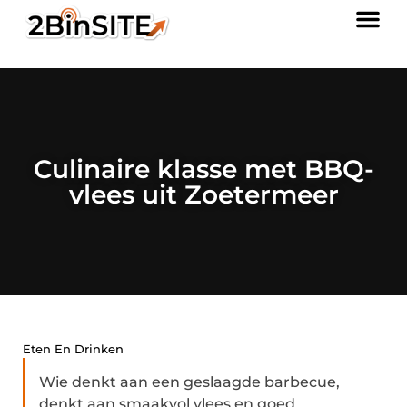
Culinaire klasse met BBQ-
vlees uit Zoetermeer
Eten En Drinken
Wie denkt aan een geslaagde barbecue,
denkt aan smaakvol vlees en goed