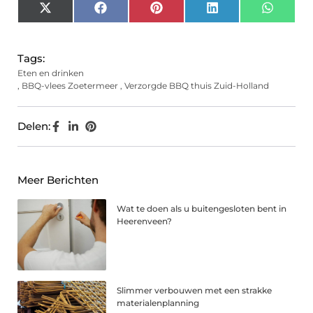
X
Facebook
Pinterest
LinkedIn
Whats
(Twitter)
Tags:
Eten en drinken
,
BBQ-vlees Zoetermeer
,
Verzorgde BBQ thuis Zuid-Holland
Delen:
Meer Berichten
Wat te doen als u buitengesloten bent in
Heerenveen?
Slimmer verbouwen met een strakke
materialenplanning