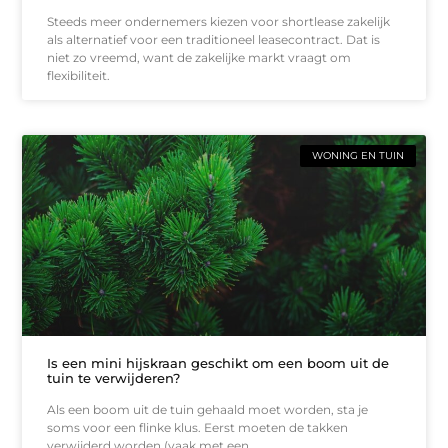
Steeds meer ondernemers kiezen voor shortlease zakelijk
als alternatief voor een traditioneel leasecontract. Dat is
niet zo vreemd, want de zakelijke markt vraagt om
flexibiliteit.
WONING EN TUIN
Is een mini hijskraan geschikt om een boom uit de
tuin te verwijderen?
Als een boom uit de tuin gehaald moet worden, sta je
soms voor een flinke klus. Eerst moeten de takken
verwijderd worden (vaak met een