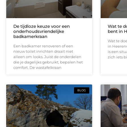
De tijdloze keuze voor een
Wat te d
onderhoudsvriendelijke
bent in 
badkamerkraan
Wat te doe
Een badkamer renoveren of een
in Heeren
nieuw toilet inrichten draait niet
is een sit
alleen om looks. Juist de onderdelen
zich iets b
die je dagelijks gebruikt, bepalen het
comfort. De wastafelkraan
BLOG