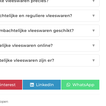
jke vleeswaren precies?
▼
chtelijke en reguliere vleeswaren?
▼
mbachtelijke vleeswaren geschikt?
▼
elijke vleeswaren online?
▼
lijke vleeswaren zijn er?
▼
interest
LinkedIn
WhatsApp
kopen