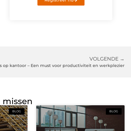
Registreer nu
VOLGENDE →
 op kantoor – Een must voor productiviteit en werkplezier
g missen
BLOG
BLOG