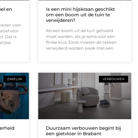
bel en
Is een mini hijskraan geschikt
om een boom uit de tuin te
verwijderen?
iezen voor
Als een boom uit de tuin gehaald
atief voor
moet worden, sta je soms voor een
t. Dat is
flinke klus. Eerst moeten de takken
elijke
verwijderd worden (vaak met een
.
ZAKELIJK
VERBOUWEN
erheid
Duurzaam verbouwen begint bij
een gietvloer in Brabant