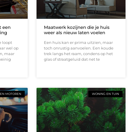
t een
Maatwerk kozijnen die je huis
ing
weer als nieuw laten voelen
e loopt
Een huis kan er prima uitzien, maar
aar wel op
toch onrustig aanvoelen. Een koude
en, maar
trek langs het raam, condens op het
weinig
glas of straatgeluid dat net te
 EN MOTOREN
WONING EN TUIN