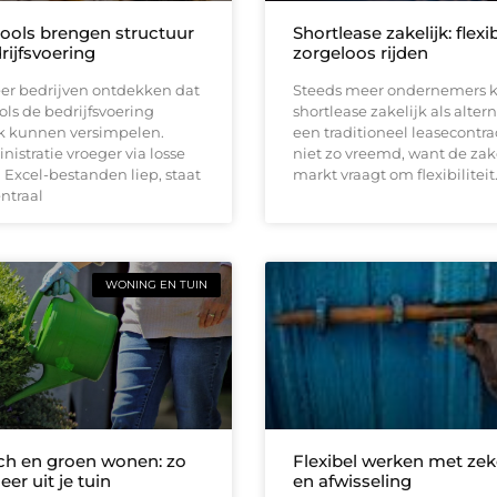
tools brengen structuur
Shortlease zakelijk: flexi
rijfsvoering
zorgeloos rijden
er bedrijven ontdekken dat
Steeds meer ondernemers k
ools de bedrijfsvoering
shortlease zakelijk als altern
jk kunnen versimpelen.
een traditioneel leasecontrac
istratie vroeger via losse
niet zo vreemd, want de zak
Excel-bestanden liep, staat
markt vraagt om flexibiliteit
entraal
WONING EN TUIN
h en groen wonen: zo
Flexibel werken met zek
eer uit je tuin
en afwisseling