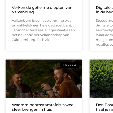
Verken de geheime diepten van
Digitale 
Valkenburg
in de bed
Valkenburg is een bestemming waar
Steeds me
je makkelijk een hele dag zoet bent.
digitale t
Je vindt er terrasjes, slingerstraatjes en
aanzienli
het bekende heuvellandschap van
Waar admin
Zuid-Limburg. Toch zit
mapjes en 
nu alles c
MEUBELS
Waarom boomstamtafels zoveel
Den Bosc
sfeer brengen in huis
haal je m