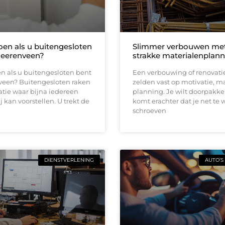
oen als u buitengesloten
Slimmer verbouwen me
Heerenveen?
strakke materialenplann
n als u buitengesloten bent
Een verbouwing of renovati
veen? Buitengesloten raken
zelden vast op motivatie, m
uatie waar bijna iedereen
planning. Je wilt doorpakk
ij kan voorstellen. U trekt de
komt erachter dat je net te 
schroeven
DIENSTVERLENING
AUTO’S