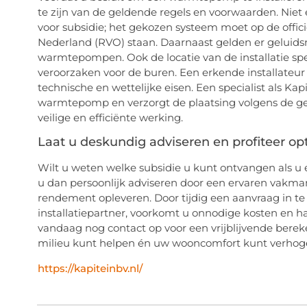
te zijn van de geldende regels en voorwaarden. Ni
voor subsidie; het gekozen systeem moet op de offic
Nederland (RVO) staan. Daarnaast gelden er geluidsn
warmtepompen. Ook de locatie van de installatie spe
veroorzaken voor de buren. Een erkende installateur z
technische en wettelijke eisen. Een specialist als Kapi
warmtepomp en verzorgt de plaatsing volgens de gel
veilige en efficiënte werking.
Laat u deskundig adviseren en profiteer op
Wilt u weten welke subsidie u kunt ontvangen als u
u dan persoonlijk adviseren door een ervaren vakma
rendement opleveren. Door tijdig een aanvraag in t
installatiepartner, voorkomt u onnodige kosten en h
vandaag nog contact op voor een vrijblijvende bere
milieu kunt helpen én uw wooncomfort kunt verh
https://kapiteinbv.nl/