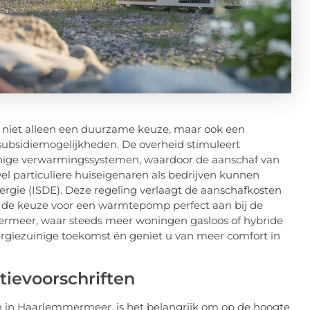
niet alleen een duurzame keuze, maar ook een
e subsidiemogelijkheden. De overheid stimuleert
nige verwarmingssystemen, waardoor de aanschaf van
l particuliere huiseigenaren als bedrijven kunnen
rgie (ISDE). Deze regeling verlaagt de aanschafkosten
it de keuze voor een warmtepomp perfect aan bij de
eer, waar steeds meer woningen gasloos of hybride
ergiezuinige toekomst én geniet u van meer comfort in
tievoorschriften
n in Haarlemmermeer, is het belangrijk om op de hoogte