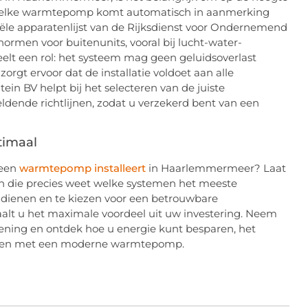
et elke warmtepomp komt automatisch in aanmerking
iële apparatenlijst van de Rijksdienst voor Ondernemend
ormen voor buitenunits, vooral bij lucht-water-
elt een rol: het systeem mag geen geluidsoverlast
orgt ervoor dat de installatie voldoet aan alle
tein BV helpt bij het selecteren van de juiste
dende richtlijnen, zodat u verzekerd bent van een
timaal
 een
warmtepomp installeert
in Haarlemmermeer? Laat
n die precies weet welke systemen het meeste
e dienen en te kiezen voor een betrouwbare
aalt u het maximale voordeel uit uw investering. Neem
kening en ontdek hoe u energie kunt besparen, het
ogen met een moderne warmtepomp.