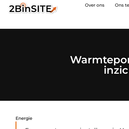
Over ons
Ons t
Warmtepom
inzi
Energie