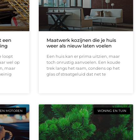
t een
Maatwerk kozijnen die je huis
ing
weer als nieuw laten voelen
e loopt
Een huis kan er prima uitzien, maar
aar wel op
toch onrustig aanvoelen. Een koude
en, maar
trek langs het raam, condens op het
weinig
glas of straatgeluid dat net te
 EN MOTOREN
WONING EN TUIN