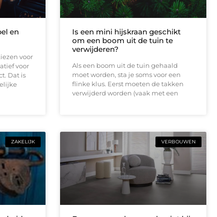
bel en
Is een mini hijskraan geschikt
om een boom uit de tuin te
verwijderen?
iezen voor
Als een boom uit de tuin gehaald
atief voor
moet worden, sta je soms voor een
t. Dat is
flinke klus. Eerst moeten de takken
elijke
verwijderd worden (vaak met een
.
ZAKELIJK
VERBOUWEN