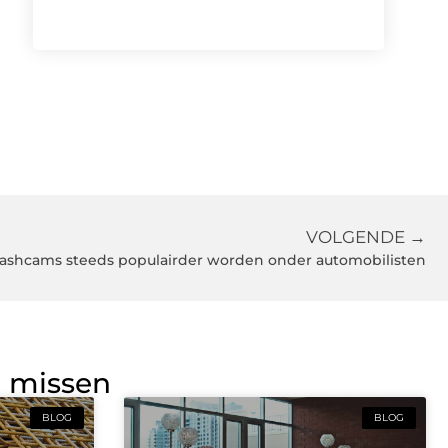
VOLGENDE →
shcams steeds populairder worden onder automobilisten
g missen
BLOG
BLOG