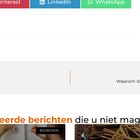
interest
LinkedIn
WhatsApp
Waarom da
eerde berichten
die u niet ma
BEDRIJVEN