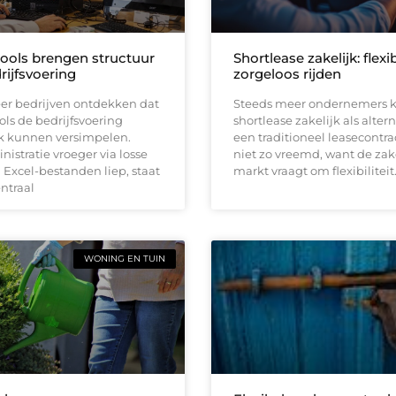
tools brengen structuur
Shortlease zakelijk: flexi
rijfsvoering
zorgeloos rijden
er bedrijven ontdekken dat
Steeds meer ondernemers k
ools de bedrijfsvoering
shortlease zakelijk als altern
jk kunnen versimpelen.
een traditioneel leasecontrac
istratie vroeger via losse
niet zo vreemd, want de zak
Excel-bestanden liep, staat
markt vraagt om flexibiliteit
entraal
WONING EN TUIN