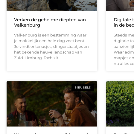
Verken de geheime diepten van
Digitale 
Valkenburg
in de bed
Valkenburg is een bestemming waar
Steeds me
je makkelijk een hele dag zoet bent.
digitale t
Je vindt er terrasjes, slingerstraatjes en
aanzienli
het bekende heuvellandschap van
Waar admin
Zuid-Limburg. Toch zit
mapjes en 
nu alles c
MEUBELS