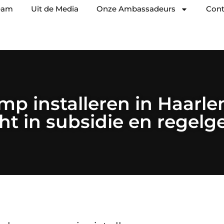
eam
Uit de Media
Onze Ambassadeurs
Cont
p installeren in Haarl
cht in subsidie en regelg