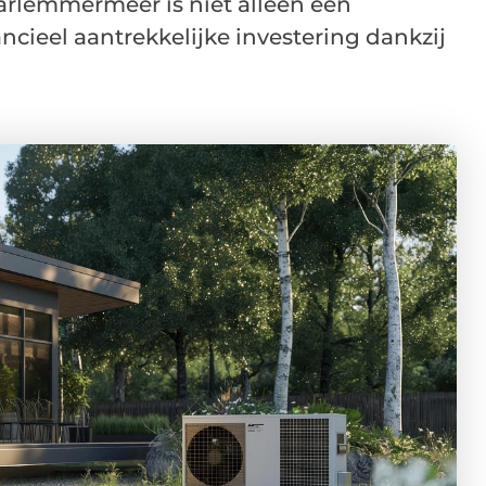
rlemmermeer is niet alleen een
cieel aantrekkelijke investering dankzij