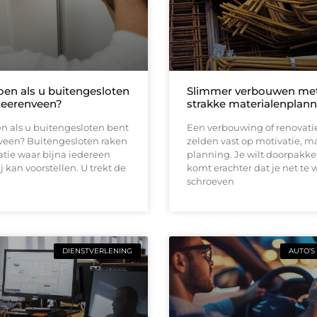
oen als u buitengesloten
Slimmer verbouwen me
Heerenveen?
strakke materialenplann
n als u buitengesloten bent
Een verbouwing of renovati
veen? Buitengesloten raken
zelden vast op motivatie, m
uatie waar bijna iedereen
planning. Je wilt doorpakk
ij kan voorstellen. U trekt de
komt erachter dat je net te 
schroeven
DIENSTVERLENING
AUTO’S