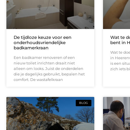
De tijdloze keuze voor een
Wat te d
onderhoudsvriendelijke
bent in 
badkamerkraan
Wat te doe
Een badkamer renoveren of een
in Heeren
nieuw toilet inrichten draait niet
is een sit
alleen om looks. Juist de onderdelen
zich iets b
die je dagelijks gebruikt, bepalen het
comfort. De wastafelkraan
BLOG