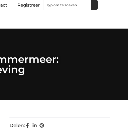
act
Registreer
emmermeer:
eving
Delen: