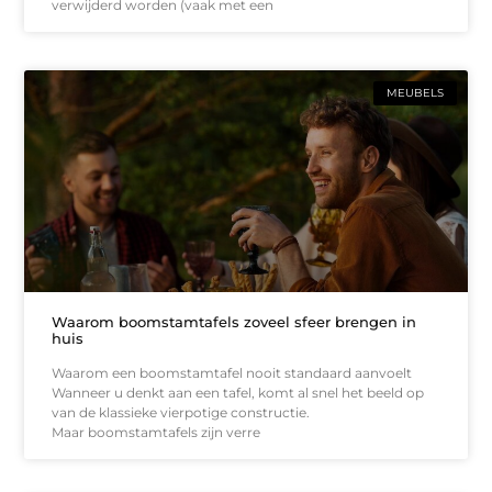
verwijderd worden (vaak met een
MEUBELS
Waarom boomstamtafels zoveel sfeer brengen in
huis
Waarom een boomstamtafel nooit standaard aanvoelt
Wanneer u denkt aan een tafel, komt al snel het beeld op
van de klassieke vierpotige constructie.
Maar boomstamtafels zijn verre