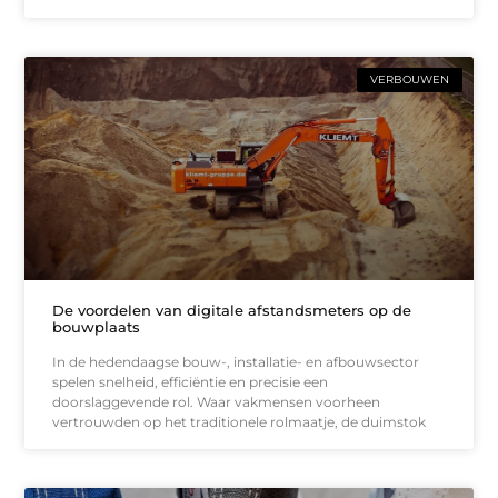
VERBOUWEN
De voordelen van digitale afstandsmeters op de
bouwplaats
In de hedendaagse bouw-, installatie- en afbouwsector
spelen snelheid, efficiëntie en precisie een
doorslaggevende rol. Waar vakmensen voorheen
vertrouwden op het traditionele rolmaatje, de duimstok