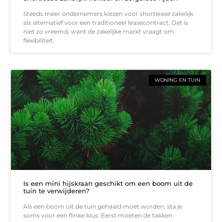
Steeds meer ondernemers kiezen voor shortlease zakelijk
als alternatief voor een traditioneel leasecontract. Dat is
niet zo vreemd, want de zakelijke markt vraagt om
flexibiliteit.
WONING EN TUIN
Is een mini hijskraan geschikt om een boom uit de
tuin te verwijderen?
Als een boom uit de tuin gehaald moet worden, sta je
soms voor een flinke klus. Eerst moeten de takken