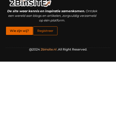
Linkbuilding platform: je geheime wapen of je grootste valkuil?
Geld verdienen met links: hoe een simpele klik inkomsten oplevert
De site waar kennis en inspiratie samenkomen.
Ontdek
een wereld aan blogs en artikelen, zorgvuldig verzameld
op één platform.
Wie zijn wij?
Registreer
@2024
2binsite.nl
.All Right Reserved.