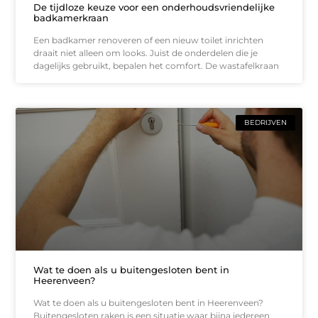
De tijdloze keuze voor een onderhoudsvriendelijke
badkamerkraan
Een badkamer renoveren of een nieuw toilet inrichten
draait niet alleen om looks. Juist de onderdelen die je
dagelijks gebruikt, bepalen het comfort. De wastafelkraan
BEDRIJVEN
Wat te doen als u buitengesloten bent in
Heerenveen?
Wat te doen als u buitengesloten bent in Heerenveen?
Buitengesloten raken is een situatie waar bijna iedereen