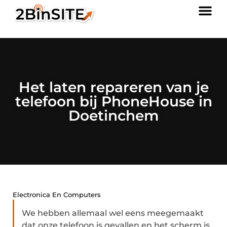
Het laten repareren van je
telefoon bij PhoneHouse in
Doetinchem
Electronica En Computers
We hebben allemaal wel eens meegemaakt
dat onze telefoon is gevallen en het scherm is