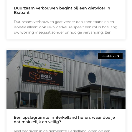
Duurzaam verbouwen begint bij een gietvloer in
Brabant
Duurzaam verbouwen gaat verder dan zonnepanelen en
isolatie alleen; ook uw vloerkeuze speelt een rol in hoe lang
uw woning meegaat zonder onnodige vervanging. Een
BEDRIJVEN
Een opslagruimte in Berkelland huren: waar doe je
dat makkelijk en veilig?
Veel bedrijven in de gemeente Berkelland lopen op een