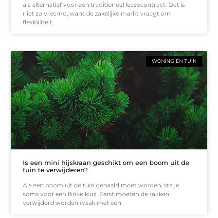
als alternatief voor een traditioneel leasecontract. Dat is
niet zo vreemd, want de zakelijke markt vraagt om
flexibiliteit.
WONING EN TUIN
Is een mini hijskraan geschikt om een boom uit de
tuin te verwijderen?
Als een boom uit de tuin gehaald moet worden, sta je
soms voor een flinke klus. Eerst moeten de takken
verwijderd worden (vaak met een