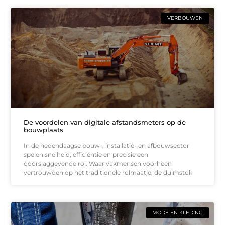
VERBOUWEN
De voordelen van digitale afstandsmeters op de
bouwplaats
In de hedendaagse bouw-, installatie- en afbouwsector
spelen snelheid, efficiëntie en precisie een
doorslaggevende rol. Waar vakmensen voorheen
vertrouwden op het traditionele rolmaatje, de duimstok
MODE EN KLEDING