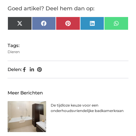
Goed artikel? Deel hem dan op:
X
Facebook
Pinterest
LinkedIn
Whats
(Twitter)
Tags:
Dieren
Delen:
Meer Berichten
De tijdloze keuze voor een
onderhoudsvriendelijke badkamerkraan