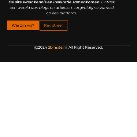
De site waar kennis en inspiratie samenkomen.
Ontdek
een wereld aan blogs en artikelen, zorgvuldig verzameld
op één platform.
Wie zijn wij?
Registreer
@2024
2binsite.nl
.All Right Reserved.