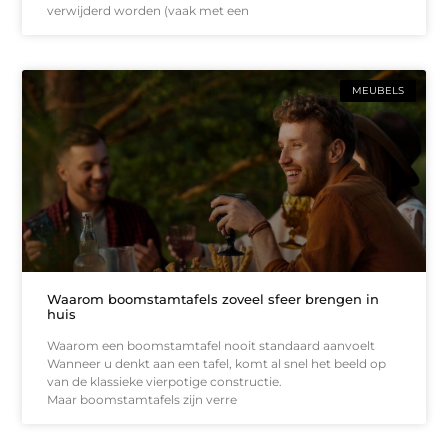
verwijderd worden (vaak met een
MEUBELS
Waarom boomstamtafels zoveel sfeer brengen in
huis
Waarom een boomstamtafel nooit standaard aanvoelt
Wanneer u denkt aan een tafel, komt al snel het beeld op
van de klassieke vierpotige constructie.
Maar boomstamtafels zijn verre