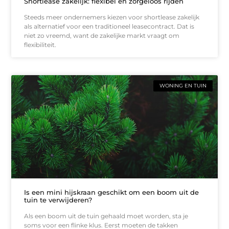
Shortlease zakelijk: flexibel en zorgeloos rijden
Steeds meer ondernemers kiezen voor shortlease zakelijk
als alternatief voor een traditioneel leasecontract. Dat is
niet zo vreemd, want de zakelijke markt vraagt om
flexibiliteit.
WONING EN TUIN
Is een mini hijskraan geschikt om een boom uit de
tuin te verwijderen?
Als een boom uit de tuin gehaald moet worden, sta je
soms voor een flinke klus. Eerst moeten de takken