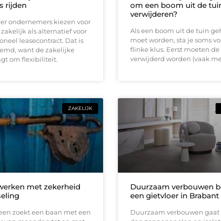
s rijden
om een boom uit de tuin
verwijderen?
er ondernemers kiezen voor
Als een boom uit de tuin ge
zakelijk als alternatief voor
moet worden, sta je soms vo
ioneel leasecontract. Dat is
flinke klus. Eerst moeten de
eemd, want de zakelijke
verwijderd worden (vaak me
t om flexibiliteit.
ZAKELIJK
 werken met zekerheid
Duurzaam verbouwen be
seling
een gietvloer in Brabant
reen zoekt een baan met een
Duurzaam verbouwen gaat 