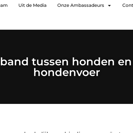
eam
Uit de Media
Onze Ambassadeurs
Cont
 band tussen honden en 
hondenvoer