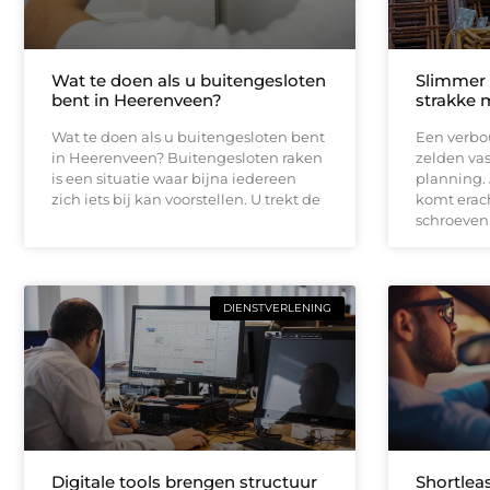
Wat te doen als u buitengesloten
Slimmer
bent in Heerenveen?
strakke 
Wat te doen als u buitengesloten bent
Een verbou
in Heerenveen? Buitengesloten raken
zelden vas
is een situatie waar bijna iedereen
planning.
zich iets bij kan voorstellen. U trekt de
komt erach
schroeven
DIENSTVERLENING
Digitale tools brengen structuur
Shortleas