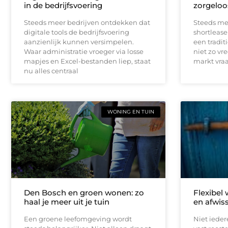
in de bedrijfsvoering
zorgeloo
Steeds meer bedrijven ontdekken dat
Steeds me
digitale tools de bedrijfsvoering
shortlease 
aanzienlijk kunnen versimpelen.
een tradit
Waar administratie vroeger via losse
niet zo vr
mapjes en Excel-bestanden liep, staat
markt vraag
nu alles centraal
WONING EN TUIN
Den Bosch en groen wonen: zo
Flexibel
haal je meer uit je tuin
en afwis
Een groene leefomgeving wordt
Niet iede