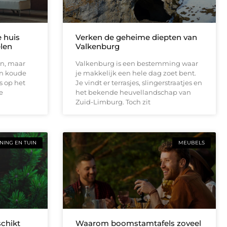
e huis
Verken de geheime diepten van
elen
Valkenburg
en, maar
Valkenburg is een bestemming waar
en koude
je makkelijk een hele dag zoet bent.
s op het
Je vindt er terrasjes, slingerstraatjes en
e
het bekende heuvellandschap van
Zuid-Limburg. Toch zit
ING EN TUIN
MEUBELS
schikt
Waarom boomstamtafels zoveel