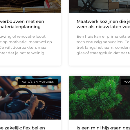
 verbouwen met een
Maatwerk kozijnen die j
materialenplanning
weer als nieuw laten vo
wing of renovatie loopt
Een huis kan er prima uitzi
t op motivatie, maar wel op
toch onrustig aanvoelen. E
 Je wilt doorpakken, maar
trek langs het raam, conden
ter dat je net te weinig
glas of straatgeluid dat net t
AUTO’S EN MOTOREN
WON
e zakelijk: flexibel en
Is een mini hijskraan ge