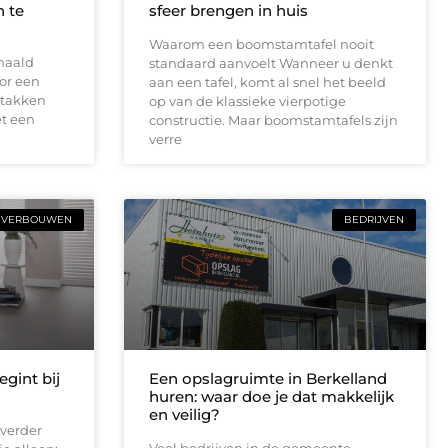
 te
sfeer brengen in huis
Waarom een boomstamtafel nooit
haald
standaard aanvoelt Wanneer u denkt
or een
aan een tafel, komt al snel het beeld
 takken
op van de klassieke vierpotige
t een
constructie. Maar boomstamtafels zijn
verre
VERBOUWEN
BEDRIJVEN
gint bij
Een opslagruimte in Berkelland
huren: waar doe je dat makkelijk
en veilig?
verder