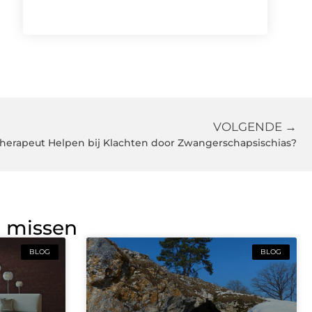
VOLGENDE →
herapeut Helpen bij Klachten door Zwangerschapsischias?
g missen
BLOG
BLOG