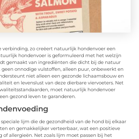
ke verbinding, zo creëert natuurlijk hondenvoer een
uurlijk hondenvoer is geformuleerd met het welzijn
rdt gemaakt van ingrediënten die dicht bij de natuur
 geen onnodige vulstoffen, alleen puur, onbewerkt en
ndersteunt niet alleen een gezonde lichaamsbouw en
iteit en levenslust van deze dierbare viervoeters. Net
waliteitsstandaarden, moet natuurlijk hondenvoer
een gezond leven te garanderen.
hondenvoeding
peciale lijm die de gezondheid van de hond bij elkaar
itten en gemakkelijker verteerbaar, wat een positieve
f allergieën. Net zoals lijm moet passen bij het