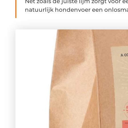
Net zoals de juiste lijm zorgt voor 
natuurlijk hondenvoer een onlosmak