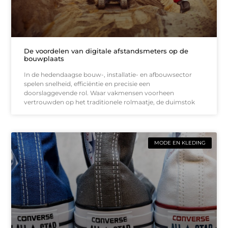
De voordelen van digitale afstandsmeters op de
bouwplaats
In de hedendaagse bouw-, installatie- en afbouwsector
spelen snelheid, efficiëntie en precisie een
doorslaggevende rol. Waar vakmensen voorheen
vertrouwden op het traditionele rolmaatje, de duimstok
MODE EN KLEDING