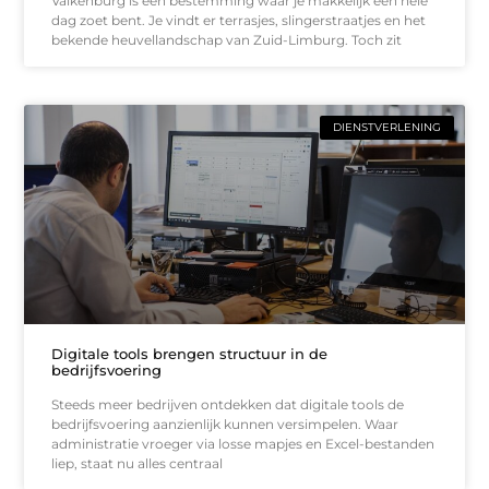
Valkenburg is een bestemming waar je makkelijk een hele
dag zoet bent. Je vindt er terrasjes, slingerstraatjes en het
bekende heuvellandschap van Zuid-Limburg. Toch zit
DIENSTVERLENING
Digitale tools brengen structuur in de
bedrijfsvoering
Steeds meer bedrijven ontdekken dat digitale tools de
bedrijfsvoering aanzienlijk kunnen versimpelen. Waar
administratie vroeger via losse mapjes en Excel-bestanden
liep, staat nu alles centraal