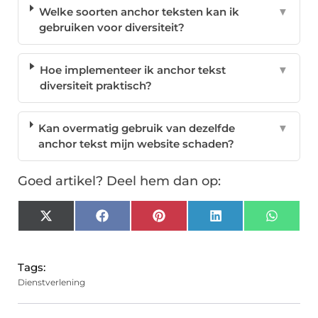
Welke soorten anchor teksten kan ik
▼
gebruiken voor diversiteit?
Hoe implementeer ik anchor tekst
▼
diversiteit praktisch?
Kan overmatig gebruik van dezelfde
▼
anchor tekst mijn website schaden?
Goed artikel? Deel hem dan op:
X
Facebook
Pinterest
LinkedIn
Whats
(Twitter)
Tags:
Dienstverlening