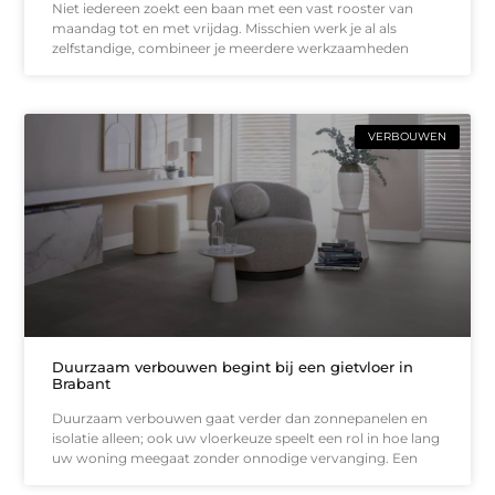
Niet iedereen zoekt een baan met een vast rooster van
maandag tot en met vrijdag. Misschien werk je al als
zelfstandige, combineer je meerdere werkzaamheden
VERBOUWEN
Duurzaam verbouwen begint bij een gietvloer in
Brabant
Duurzaam verbouwen gaat verder dan zonnepanelen en
isolatie alleen; ook uw vloerkeuze speelt een rol in hoe lang
uw woning meegaat zonder onnodige vervanging. Een