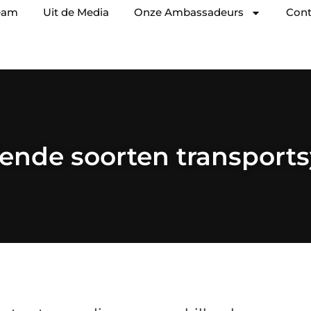
eam
Uit de Media
Onze Ambassadeurs
Cont
lende soorten transpor