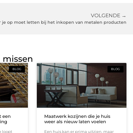
VOLGENDE →
 je op moet letten bij het inkopen van metalen producten
g missen
BLOG
BLOG
t een
Maatwerk kozijnen die je huis
ing
weer als nieuw laten voelen
e loopt
Een huis kan er prima uitzien, maar