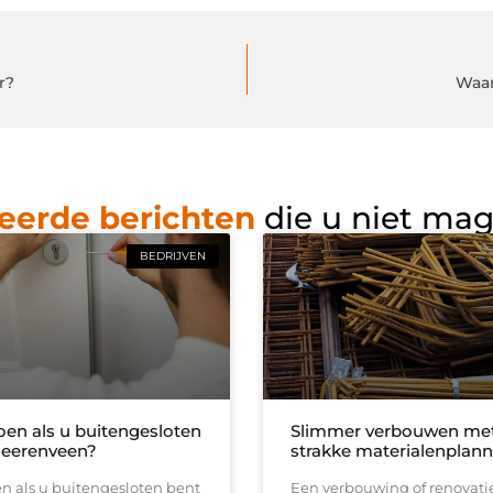
r?
Waar
eerde berichten
die u niet ma
BEDRIJVEN
oen als u buitengesloten
Slimmer verbouwen me
Heerenveen?
strakke materialenplann
n als u buitengesloten bent
Een verbouwing of renovati