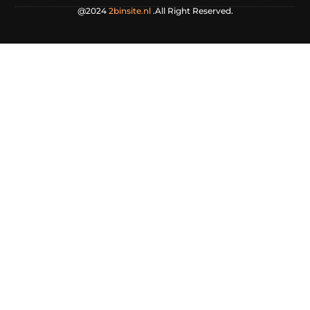
@2024
2binsite.nl
.All Right Reserved.