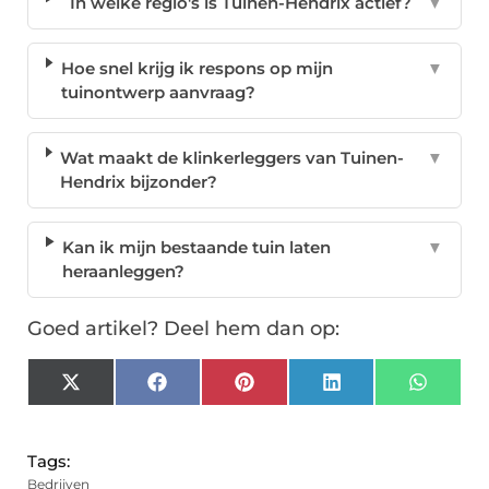
In welke regio's is Tuinen-Hendrix actief?
▼
Hoe snel krijg ik respons op mijn
▼
tuinontwerp aanvraag?
Wat maakt de klinkerleggers van Tuinen-
▼
Hendrix bijzonder?
Kan ik mijn bestaande tuin laten
▼
heraanleggen?
Goed artikel? Deel hem dan op:
X
Facebook
Pinterest
LinkedIn
Whats
(Twitter)
Tags:
Bedrijven