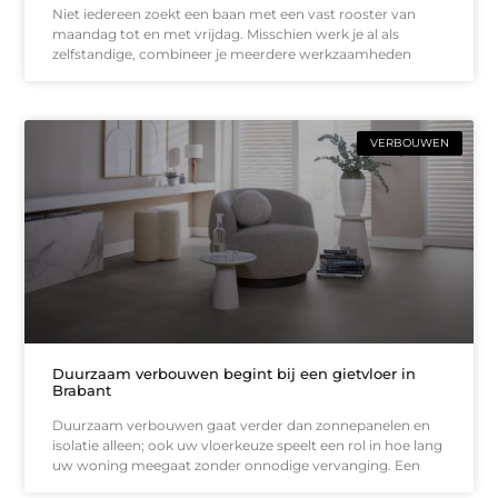
Niet iedereen zoekt een baan met een vast rooster van
maandag tot en met vrijdag. Misschien werk je al als
zelfstandige, combineer je meerdere werkzaamheden
VERBOUWEN
Duurzaam verbouwen begint bij een gietvloer in
Brabant
Duurzaam verbouwen gaat verder dan zonnepanelen en
isolatie alleen; ook uw vloerkeuze speelt een rol in hoe lang
uw woning meegaat zonder onnodige vervanging. Een