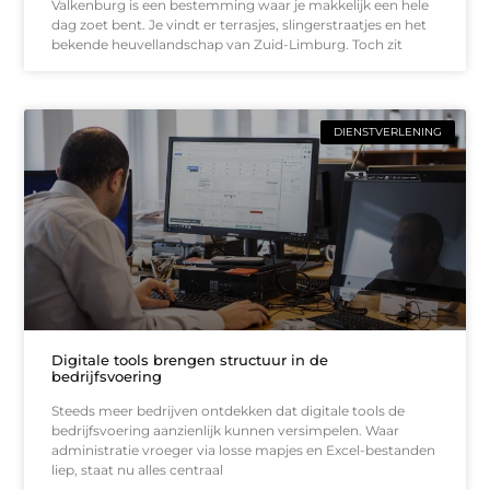
Valkenburg is een bestemming waar je makkelijk een hele
dag zoet bent. Je vindt er terrasjes, slingerstraatjes en het
bekende heuvellandschap van Zuid-Limburg. Toch zit
DIENSTVERLENING
Digitale tools brengen structuur in de
bedrijfsvoering
Steeds meer bedrijven ontdekken dat digitale tools de
bedrijfsvoering aanzienlijk kunnen versimpelen. Waar
administratie vroeger via losse mapjes en Excel-bestanden
liep, staat nu alles centraal