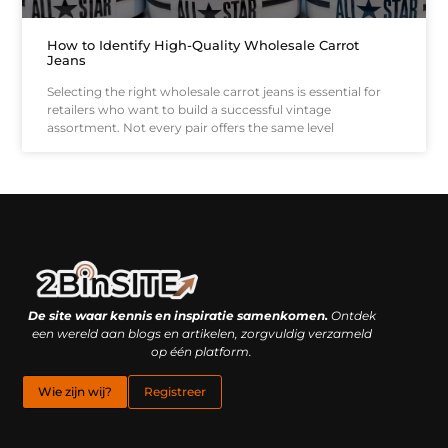
How to Identify High-Quality Wholesale Carrot
Jeans
Selecting the right wholesale carrot jeans is essential for
retailers who want to build a successful vintage
assortment. Not every pair offers the same level
Linkbuilding platform: je geheime wapen of je grootste valkuil?
Geld verdienen met links: hoe een simpele klik inkomsten oplevert
De site waar kennis en inspiratie samenkomen.
Ontdek
een wereld aan blogs en artikelen, zorgvuldig verzameld
op één platform.
Wie zijn wij?
Registreer