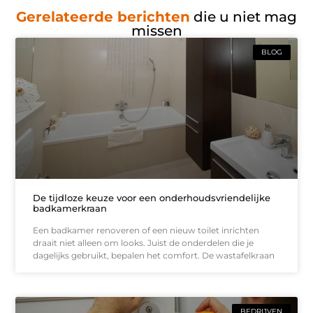
Gerelateerde berichten
die u niet mag
missen
BLOG
De tijdloze keuze voor een onderhoudsvriendelijke
badkamerkraan
Een badkamer renoveren of een nieuw toilet inrichten
draait niet alleen om looks. Juist de onderdelen die je
dagelijks gebruikt, bepalen het comfort. De wastafelkraan
BEDRIJVEN