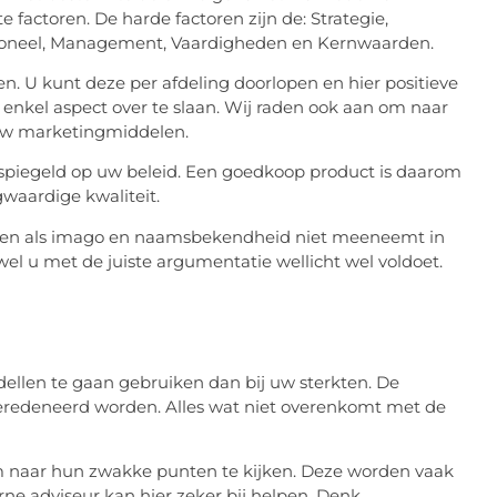
e factoren. De harde factoren zijn de: Strategie,
ersoneel, Management, Vaardigheden en Kernwaarden.
pen. U kunt deze per afdeling doorlopen en hier positieve
 enkel aspect over te slaan. Wij raden ook aan om naar
n uw marketingmiddelen.
espiegeld op uw beleid. Een goedkoop product is daarom
gwaardige kwaliteit.
oren als imago en naamsbekendheid niet meeneemt in
ewel u met de juiste argumentatie wellicht wel voldoet.
ellen te gaan gebruiken dan bij uw sterkten. De
edeneerd worden. Alles wat niet overenkomt met de
om naar hun zwakke punten te kijken. Deze worden vaak
ne adviseur kan hier zeker bij helpen. Denk