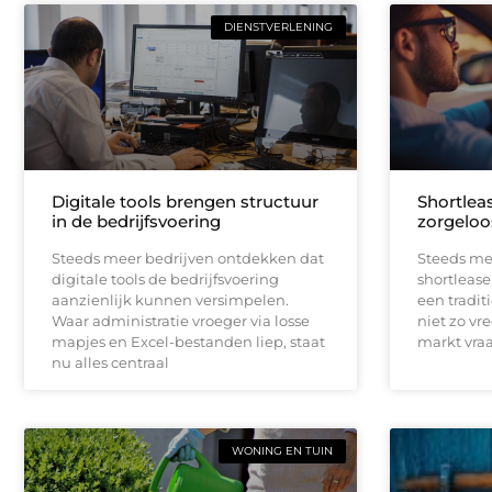
DIENSTVERLENING
Digitale tools brengen structuur
Shortleas
in de bedrijfsvoering
zorgeloo
Steeds meer bedrijven ontdekken dat
Steeds me
digitale tools de bedrijfsvoering
shortlease 
aanzienlijk kunnen versimpelen.
een tradit
Waar administratie vroeger via losse
niet zo vr
mapjes en Excel-bestanden liep, staat
markt vraag
nu alles centraal
WONING EN TUIN