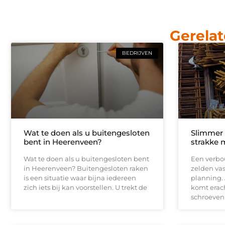
Gerelat
BEDRIJVEN
Wat te doen als u buitengesloten
Slimmer
bent in Heerenveen?
strakke 
Wat te doen als u buitengesloten bent
Een verbou
in Heerenveen? Buitengesloten raken
zelden vas
is een situatie waar bijna iedereen
planning.
zich iets bij kan voorstellen. U trekt de
komt erach
schroeven