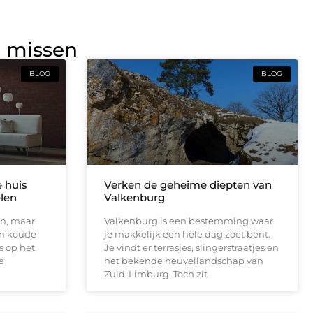
g missen
BLOG
BLOG
e huis
Verken de geheime diepten van
elen
Valkenburg
en, maar
Valkenburg is een bestemming waar
en koude
je makkelijk een hele dag zoet bent.
s op het
Je vindt er terrasjes, slingerstraatjes en
e
het bekende heuvellandschap van
Zuid-Limburg. Toch zit