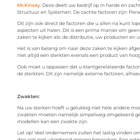
McKinsey
. Deze deelt uw bedrijf op in harde en zacht
Structuur en Systemen. De zachte factoren zijn: P
Dit zijn ook direct de factoren die u allen na kunt lo
aspecten uit halen. Dit is een prima manier om geen
zaken te kijken als: de distributie, uw producten e
Het is van belang om naar deze zaken te kijken afg
niet altijd een sterkten evenals een product van hoo
Ook moet u oppassen dat u klantgerelateerde fact
de sterkten. Dit zijn namelijk externe factoren, alho
Zwakten:
Na uw sterken hoeft u gelukkig niet hele andere mod
zwakten moeten namelijk simpelweg omgekeerd ger
modellen kan een zwakte zijn.
Let op! Veel ondernemers zullen het lastig vinden 
dan ook niet uitgebreid genoeg besproken. Een exter