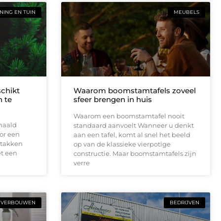
ING EN TUIN
MEUBELS
schikt
Waarom boomstamtafels zoveel
 te
sfeer brengen in huis
Waarom een boomstamtafel nooit
haald
standaard aanvoelt Wanneer u denkt
or een
aan een tafel, komt al snel het beeld
 takken
op van de klassieke vierpotige
t een
constructie. Maar boomstamtafels zijn
verre
VERBOUWEN
BEDRIJVEN