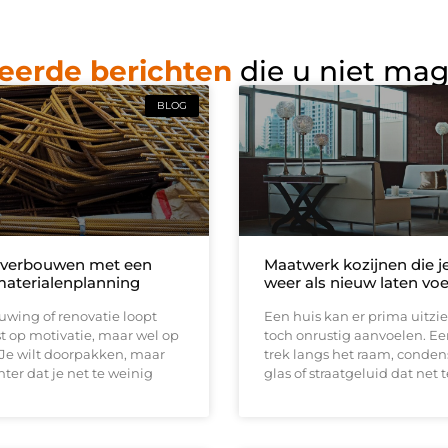
eerde berichten
die u niet ma
BLOG
 verbouwen met een
Maatwerk kozijnen die j
materialenplanning
weer als nieuw laten vo
wing of renovatie loopt
Een huis kan er prima uitzi
t op motivatie, maar wel op
toch onrustig aanvoelen. E
 Je wilt doorpakken, maar
trek langs het raam, conden
ter dat je net te weinig
glas of straatgeluid dat net t