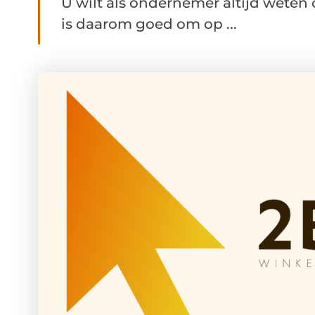
U wilt als ondernemer altijd weten 
is daarom goed om op ...