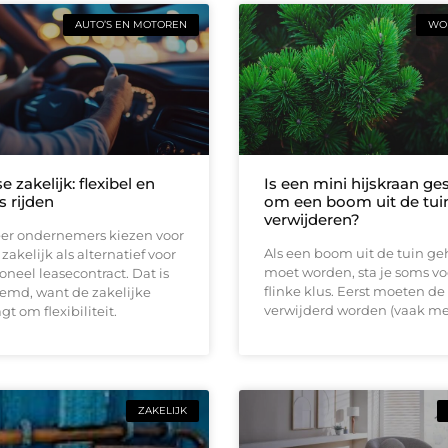
AUTO’S EN MOTOREN
WON
e zakelijk: flexibel en
Is een mini hijskraan ge
s rijden
om een boom uit de tuin
verwijderen?
er ondernemers kiezen voor
Als een boom uit de tuin ge
zakelijk als alternatief voor
moet worden, sta je soms vo
ioneel leasecontract. Dat is
flinke klus. Eerst moeten de
eemd, want de zakelijke
verwijderd worden (vaak me
t om flexibiliteit.
ZAKELIJK