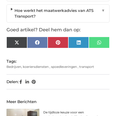
Hoe werkt het maatwerkadvies van ATS
▼
Transport?
Goed artikel? Deel hem dan op:
X
Facebook
Pinterest
LinkedIn
Whats
(Twitter)
Tags:
Bedrijven
,
koeriersdiensten
,
spoedleveringen
,
transport
Delen:
Meer Berichten
De tijdloze keuze voor een