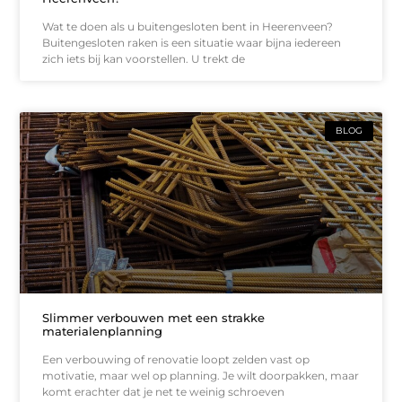
Wat te doen als u buitengesloten bent in Heerenveen?
Buitengesloten raken is een situatie waar bijna iedereen
zich iets bij kan voorstellen. U trekt de
BLOG
Slimmer verbouwen met een strakke
materialenplanning
Een verbouwing of renovatie loopt zelden vast op
motivatie, maar wel op planning. Je wilt doorpakken, maar
komt erachter dat je net te weinig schroeven