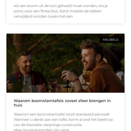
Als een boom uit de tuin gehaald moet worden, sta je
soms voor een flinke klus. Eerst moeten de takken
verwijderd worden (vaak met een
MEUBELS
Waarom boomstamtafels zoveel sfeer brengen in
huis
Waarom een boomstamtafel nooit standaard aanvoelt
Wanneer u denkt aan een tafel, komt al snel het beeld op
van de klassieke vierpotige constructie.
Maar boomstamtafels zijn verre