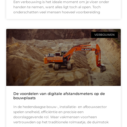
Een verbouwing is het ideale moment om je vloer onder
handen te nemen, want alles ligt toch al open. Toch
onderschatten veel mensen hoeveel voorbereiding
VERBOUWEN
De voordelen van digitale afstandsmeters op de
bouwplaats
In de hedendaagse bouw-, installatie- en afbouwsector
spelen snelheid, efficiëntie en precisie een
doorslaggevende rol. Waar vakmensen voorheen
vertrouwden op het traditionele rolmaatje, de duimstok