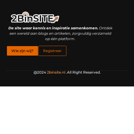
Linkbuilding platform: je geheime wapen of je grootste valkuil?
Geld verdienen met links: hoe een simpele klik inkomsten oplevert
De site waar kennis en inspiratie samenkomen.
Ontdek
een wereld aan blogs en artikelen, zorgvuldig verzameld
op één platform.
Wie zijn wij?
Registreer
@2024
2binsite.nl
.All Right Reserved.