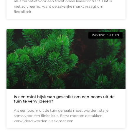
als alternatief voor een traditioneel leasecontract. Dat is
niet zo vreemd, want de zakelijke markt vraagt om
flexibiliteit.
WONING EN TUIN
Is een mini hijskraan geschikt om een boom uit de
tuin te verwijderen?
Als een boom uit de tuin gehaald moet worden, sta je
soms voor een flinke klus. Eerst moeten de takken
verwijderd worden (vaak met een