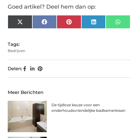
Goed artikel? Deel hem dan op:
X
Facebook
Pinterest
LinkedIn
Whats
(Twitter)
Tags:
Bedrijven
Delen:
Meer Berichten
De tijdloze keuze voor een
onderhoudsvriendelijke badkamerkraan