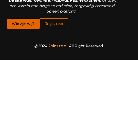
De site waar kennis en inspiratie samenkomen.
Ontdek
een wereld aan blogs en artikelen, zorgvuldig verzameld
op één platform.
Wie zijn wij?
Registreer
@2024
2binsite.nl
.All Right Reserved.