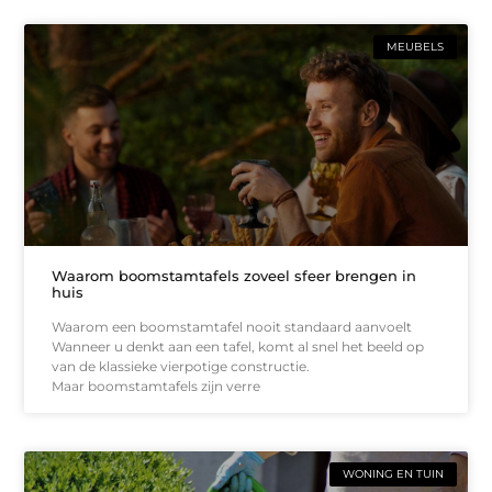
MEUBELS
Waarom boomstamtafels zoveel sfeer brengen in
huis
Waarom een boomstamtafel nooit standaard aanvoelt
Wanneer u denkt aan een tafel, komt al snel het beeld op
van de klassieke vierpotige constructie.
Maar boomstamtafels zijn verre
WONING EN TUIN