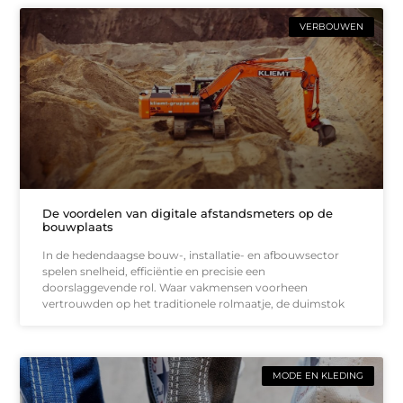
VERBOUWEN
De voordelen van digitale afstandsmeters op de
bouwplaats
In de hedendaagse bouw-, installatie- en afbouwsector
spelen snelheid, efficiëntie en precisie een
doorslaggevende rol. Waar vakmensen voorheen
vertrouwden op het traditionele rolmaatje, de duimstok
MODE EN KLEDING