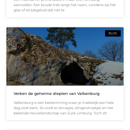
aanvoelen. Een koude trek langs het raam, condens op het
glas of straatgeluid dat net te
BLOG
Verken de geheime diepten van Valkenburg
Valkenburg is een bestemming waar je makkelijk een hele
dag zoet bent. Je vindt er terrasjes, slingerstraatjes en het
bekende heuvellandschap van Zuid-Limburg. Toch zit