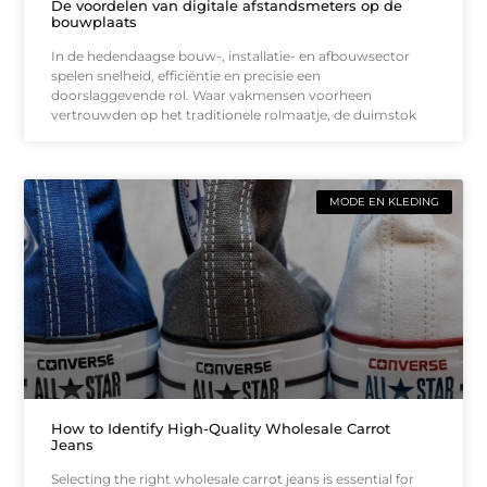
De voordelen van digitale afstandsmeters op de
bouwplaats
In de hedendaagse bouw-, installatie- en afbouwsector
spelen snelheid, efficiëntie en precisie een
doorslaggevende rol. Waar vakmensen voorheen
vertrouwden op het traditionele rolmaatje, de duimstok
MODE EN KLEDING
How to Identify High-Quality Wholesale Carrot
Jeans
Selecting the right wholesale carrot jeans is essential for