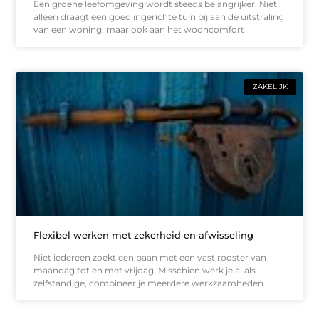
Een groene leefomgeving wordt steeds belangrijker. Niet
alleen draagt een goed ingerichte tuin bij aan de uitstraling
van een woning, maar ook aan het wooncomfort
ZAKELIJK
Flexibel werken met zekerheid en afwisseling
Niet iedereen zoekt een baan met een vast rooster van
maandag tot en met vrijdag. Misschien werk je al als
zelfstandige, combineer je meerdere werkzaamheden