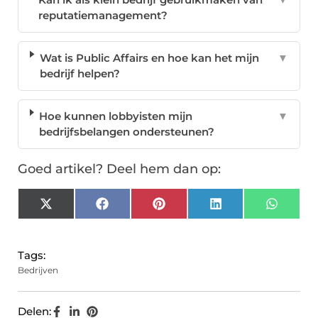
reputatiemanagement?
Wat is Public Affairs en hoe kan het mijn
▼
bedrijf helpen?
Hoe kunnen lobbyisten mijn
▼
bedrijfsbelangen ondersteunen?
Goed artikel? Deel hem dan op:
X
Facebook
Pinterest
LinkedIn
Whats
(Twitter)
Tags:
Bedrijven
Delen: