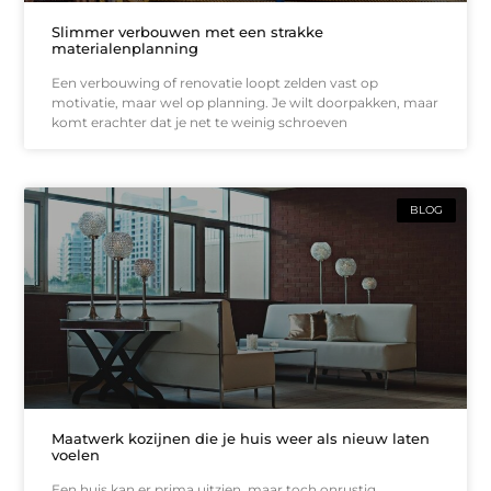
Slimmer verbouwen met een strakke
materialenplanning
Een verbouwing of renovatie loopt zelden vast op
motivatie, maar wel op planning. Je wilt doorpakken, maar
komt erachter dat je net te weinig schroeven
BLOG
Maatwerk kozijnen die je huis weer als nieuw laten
voelen
Een huis kan er prima uitzien, maar toch onrustig