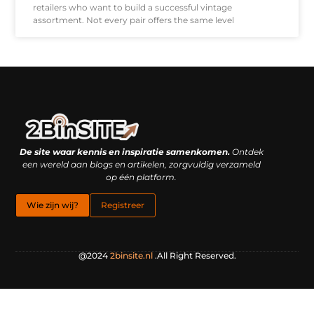
retailers who want to build a successful vintage
assortment. Not every pair offers the same level
Linkbuilding platform: je geheime wapen of je grootste valkuil?
Geld verdienen met links: hoe een simpele klik inkomsten oplevert
De site waar kennis en inspiratie samenkomen.
Ontdek
een wereld aan blogs en artikelen, zorgvuldig verzameld
op één platform.
Wie zijn wij?
Registreer
@2024
2binsite.nl
.All Right Reserved.