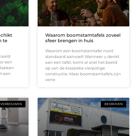
schikt
Waarom boomstamtafels zoveel
 te
sfeer brengen in huis
Waarom een boomstamtafel nooit
haald
standaard aanvoelt Wanneer u denkt
or een
aan een tafel, komt al snel het beeld
 takken
op van de klassieke vierpotige
t een
constructie. Maar boomstamtafels zijn
verre
VERBOUWEN
BEDRIJVEN