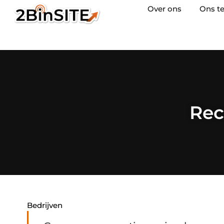
Over ons
Ons t
Rec
Bedrijven