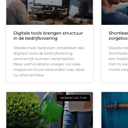
Digitale tools brengen structuur
Shortleas
in de bedrijfsvoering
zorgeloo
Steeds meer bedrijven ontdekken dat
Steeds me
digitale tools de bedrijfsvoering
shortlease 
aanzienlijk kunnen versimpelen.
een tradit
Waar administratie vroeger via losse
niet zo vr
mapjes en Excel-bestanden liep, staat
markt vraag
nu alles centraal
WONING EN TUIN