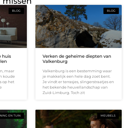
g missen
BLOG
BLOG
e huis
Verken de geheime diepten van
elen
Valkenburg
en, maar
Valkenburg is een bestemming waar
en koude
je makkelijk een hele dag zoet bent.
s op het
Je vindt er terrasjes, slingerstraatjes en
e
het bekende heuvellandschap van
Zuid-Limburg. Toch zit
ING EN TUIN
MEUBELS