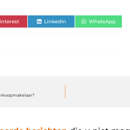
interest
LinkedIn
WhatsApp
verkoopmakelaar?