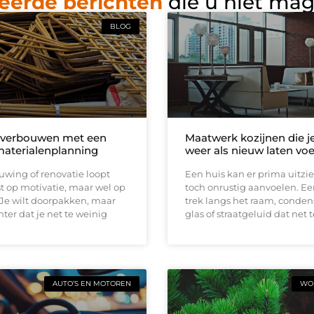
eerde berichten
die u niet ma
BLOG
 verbouwen met een
Maatwerk kozijnen die j
materialenplanning
weer als nieuw laten vo
wing of renovatie loopt
Een huis kan er prima uitzi
t op motivatie, maar wel op
toch onrustig aanvoelen. E
 Je wilt doorpakken, maar
trek langs het raam, conden
ter dat je net te weinig
glas of straatgeluid dat net t
AUTO’S EN MOTOREN
WON