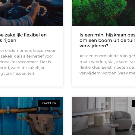
e zakelijk: flexibel en
Is een mini hijskraan ge
s rijden
om een boom uit de tuin
verwijderen?
er ondernemers kiezen voor
Als een boom uit de tuin ge
zakelijk als alternatief voor
moet worden, sta je soms vo
ioneel leasecontract. Dat is
flinke klus. Eerst moeten de
eemd, want de zakelijke
verwijderd worden (vaak me
t om flexibiliteit.
ZAKELIJK