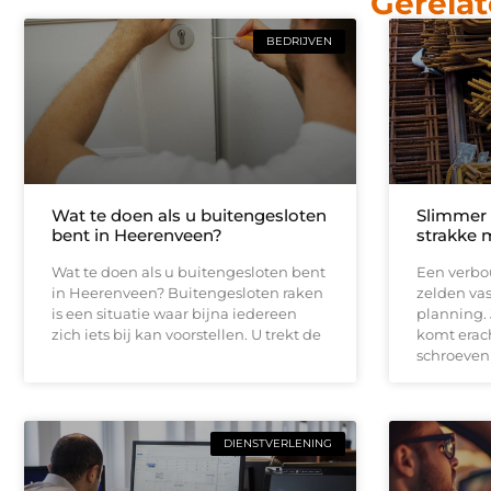
Gerelat
BEDRIJVEN
Wat te doen als u buitengesloten
Slimmer
bent in Heerenveen?
strakke 
Wat te doen als u buitengesloten bent
Een verbou
in Heerenveen? Buitengesloten raken
zelden vas
is een situatie waar bijna iedereen
planning.
zich iets bij kan voorstellen. U trekt de
komt erach
schroeven
DIENSTVERLENING