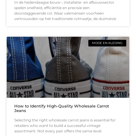
In de hedendaagse bouw-, installatie- en afbouwsector
spelen snelheid, efficiëntie en precisie een
doorslaggevende rol. Waar vakmensen voorheen
vertrouwden op het traditionele rolmaatje, de duimstok
MODE EN KLEDING
How to Identify High-Quality Wholesale Carrot
Jeans
Selecting the right wholesale carrot jeans is essential for
retailers who want to build a successful vintage
assortment. Not every pair offers the same level