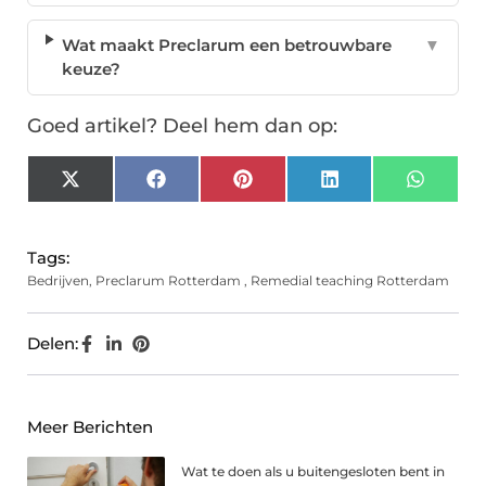
Wat maakt Preclarum een betrouwbare
▼
keuze?
Goed artikel? Deel hem dan op:
X
Facebook
Pinterest
LinkedIn
Whats
(Twitter)
Tags:
Bedrijven
,
Preclarum Rotterdam
,
Remedial teaching Rotterdam
Delen:
Meer Berichten
Wat te doen als u buitengesloten bent in