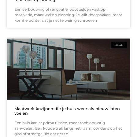
Een verbouwing of renovatie loopt zelden vast op
motivatie, maar wel op planning. Je wilt doorpakken, maar
komt erachter dat je net te weinig schroeven
BLOG
Maatwerk kozijnen die je huis weer als nieuw laten
voelen
Een huis kan er prima uitzien, maar toch onrustig
aanvoelen. Een koude trek langs het raam, condens op het
glas of straatgeluid dat net te