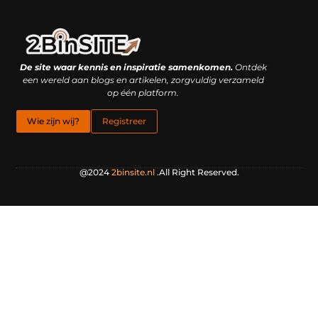
Linkbuilding platform: je geheime wapen of je grootste valkuil?
Geld verdienen met links: hoe een simpele klik inkomsten oplevert
De site waar kennis en inspiratie samenkomen.
Ontdek
een wereld aan blogs en artikelen, zorgvuldig verzameld
op één platform.
Wie zijn wij?
Registreer
@2024
2binsite.nl
.All Right Reserved.