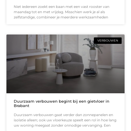
Niet iedereen zoekt een baan met een vast rooster van
maandag tot en met vrijdag. Misschien werk je al als
zelfstandige, combineer je meerdere werkzaamheden
VERBOUWEN
Duurzaam verbouwen begint bij een gietvloer in
Brabant
Duurzaam verbouwen gaat verder dan zonnepanelen en
isolatie alleen; ook uw vloerkeuze speelt een rol in hoe lang
uw woning meegaat zonder onnodige vervanging. Een