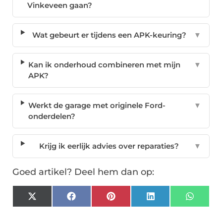
Vinkeveen gaan?
Wat gebeurt er tijdens een APK-keuring?
▼
Kan ik onderhoud combineren met mijn
▼
APK?
Werkt de garage met originele Ford-
▼
onderdelen?
Krijg ik eerlijk advies over reparaties?
▼
Goed artikel? Deel hem dan op:
X
Facebook
Pinterest
LinkedIn
Whats
(Twitter)