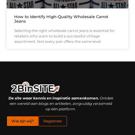
How to Identify High-Quality Wholesale Carrot
Jeans
Selecting the right wholesale carrot jeans is essential for
retailers who want to build a successful vintage
assortment. Not every pair offers the same level
Linkbuilding platform: je geheime wapen of je grootste valkuil?
Geld verdienen met links: hoe een simpele klik inkomsten oplevert
De site waar kennis en inspiratie samenkomen.
Ontdek
een wereld aan blogs en artikelen, zorgvuldig verzameld
op één platform.
Wie zijn wij?
Registreer