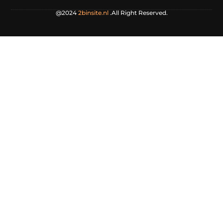
@2024
2binsite.nl
.All Right Reserved.