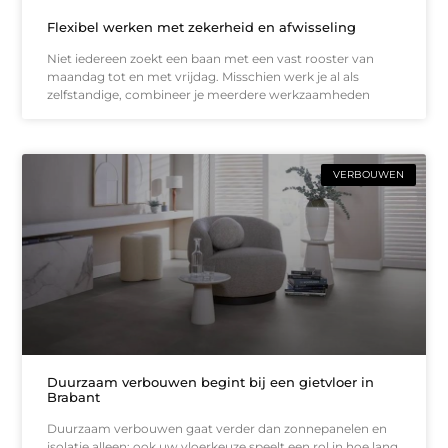
Flexibel werken met zekerheid en afwisseling
Niet iedereen zoekt een baan met een vast rooster van
maandag tot en met vrijdag. Misschien werk je al als
zelfstandige, combineer je meerdere werkzaamheden
VERBOUWEN
Duurzaam verbouwen begint bij een gietvloer in
Brabant
Duurzaam verbouwen gaat verder dan zonnepanelen en
isolatie alleen; ook uw vloerkeuze speelt een rol in hoe lang