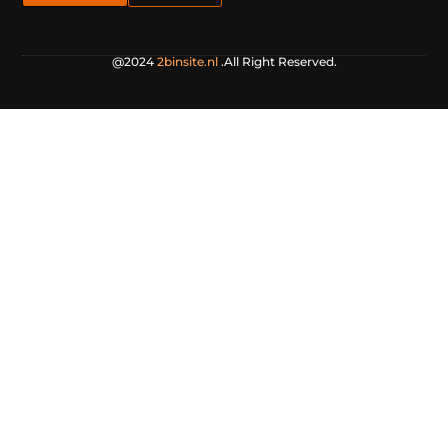
@2024
2binsite.nl
.All Right Reserved.