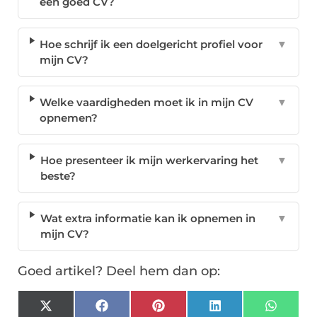
een goed CV?
Hoe schrijf ik een doelgericht profiel voor
▼
mijn CV?
Welke vaardigheden moet ik in mijn CV
▼
opnemen?
Hoe presenteer ik mijn werkervaring het
▼
beste?
Wat extra informatie kan ik opnemen in
▼
mijn CV?
Goed artikel? Deel hem dan op:
X
Facebook
Pinterest
LinkedIn
Whats