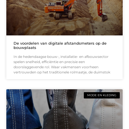
De voordelen van digitale afstandsmeters op de
bouwplaats
In de hedendaagse bouw-, installatie- en afbouwsector
spelen snelheid, efficiëntie en precisie een
doorslaggevende rol. Waar vakmensen voorheen
vertrouwden op het traditionele rolmaatje, de duimstok
MODE EN KLEDING