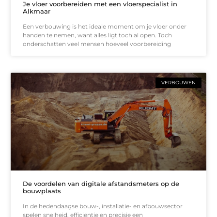
Je vloer voorbereiden met een vloerspecialist in
Alkmaar
Een verbouwing is het ideale moment om je vloer onder
handen te nemen, want alles ligt toch al open. Toch
onderschatten veel mensen hoeveel voorbereiding
VERBOUWEN
De voordelen van digitale afstandsmeters op de
bouwplaats
In de hedendaagse bouw-, installatie- en afbouwsector
spelen snelheid, efficiëntie en precisie een