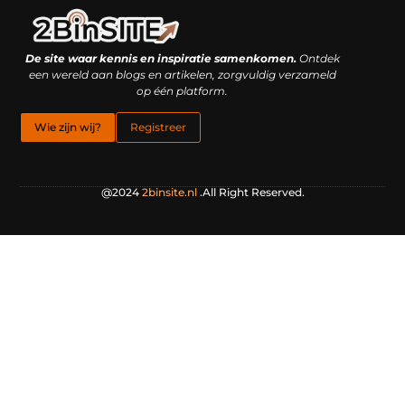
Linkbuilding platform: je geheime wapen of je grootste valkuil?
Geld verdienen met links: hoe een simpele klik inkomsten oplevert
De site waar kennis en inspiratie samenkomen.
Ontdek
een wereld aan blogs en artikelen, zorgvuldig verzameld
op één platform.
Wie zijn wij?
Registreer
@2024
2binsite.nl
.All Right Reserved.