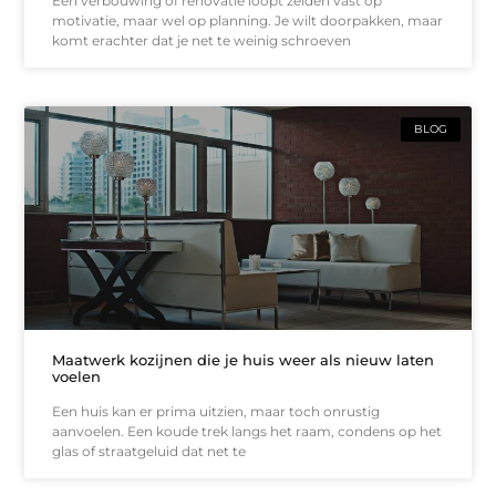
Een verbouwing of renovatie loopt zelden vast op
motivatie, maar wel op planning. Je wilt doorpakken, maar
komt erachter dat je net te weinig schroeven
BLOG
Maatwerk kozijnen die je huis weer als nieuw laten
voelen
Een huis kan er prima uitzien, maar toch onrustig
aanvoelen. Een koude trek langs het raam, condens op het
glas of straatgeluid dat net te