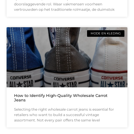
doorslaggevende rol. Waar vakmensen voorheen
vertrouwden op het traditionele rolmaatje, de duimstok
MODE EN KLEDING
How to Identify High-Quality Wholesale Carrot
Jeans
Selecting the right wholesale carrot jeans is essential for
retailers who want to build a successful vintage
assortment. Not every pair offers the same level