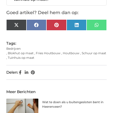
Goed artikel? Deel hem dan op:
X
Facebook
Pinterest
LinkedIn
Whats
(Twitter)
Tags:
Bedrijven
,
Blokhut op maat
,
Fries Houtbouw
,
Houtbouw
,
Schuur op maat
,
Tuinhuis op maat
Delen:
Meer Berichten
Wat te doen als u buitengesloten bent in
Heerenveen?