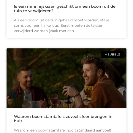
Is een mini hijskraan geschikt om een boom uit de
tuin te verwijderen?
Als een boom uit de tuin gehaald moet worden, sta je
soms voor een flinke klus. Eerst moeten de takken
verwijderd worden (vaak met een
MEUBELS
Waarom boomstamtafels zoveel sfeer brengen in
huis
Waarom een boomstamtafel nooit standaard aanvoelt