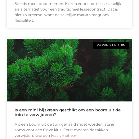
Steeds meer ondernemers kiezen voor shortlease zakelijk
als alternatief voor een traditioneel leasecontract. Dat is
niet zo vreemd, want de zakelijke markt vraagt om
flexibiliteit.
WONING EN TUIN
Is een mini hijskraan geschikt om een boom uit de
tuin te verwijderen?
Als een boom uit de tuin gehaald moet worden, sta je
soms voor een flinke klus. Eerst moeten de takken
verwijderd worden (vaak met een