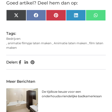
Goed artikel? Deel hem dan op:
X
Facebook
Pinterest
LinkedIn
Whats
(Twitter)
Tags:
Bedrijven
,
animatie filmpje laten maken
,
Animatie laten maken
,
film laten
maken
Delen:
Meer Berichten
De tijdloze keuze voor een
onderhoudsvriendelijke badkamerkraan