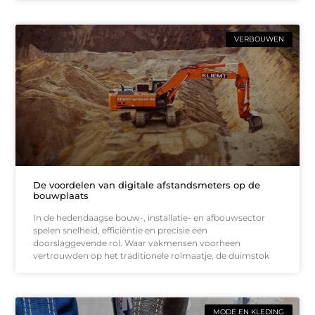
VERBOUWEN
De voordelen van digitale afstandsmeters op de
bouwplaats
In de hedendaagse bouw-, installatie- en afbouwsector
spelen snelheid, efficiëntie en precisie een
doorslaggevende rol. Waar vakmensen voorheen
vertrouwden op het traditionele rolmaatje, de duimstok
MODE EN KLEDING